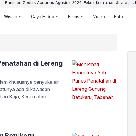
 :
Ramalan Zodiak Aquarius Agustus 2026: Fokus Kemitraan Strategis,
Wisata
Gaya Hidup
Bisnis
Video
Foto
enatahan di Lereng
am khususnya penyuka air
satunya ada di kawasan
ahan Kaja, Kecamatan
Lokasinya berada di pinggir
a Luhur Batukaru. Dari pusat
g Batukaru