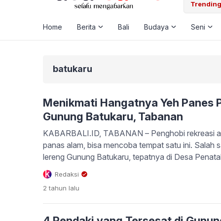
 Laut, Pemkab Klungkung Percepat Jadwal Docking Rp3,6 Miliar
Trending
Home
Berita
Bali
Budaya
Seni
batukaru
Menikmati Hangatnya Yeh Panes P
Gunung Batukaru, Tabanan
KABARBALI.ID, TABANAN – Penghobi rekreasi al
panas alam, bisa mencoba tempat satu ini. Salah 
lereng Gunung Batukaru, tepatnya di Desa Penat
Penebel, Tabanan, disebut Yeh Panes Penatahan. 
Redaksi
jalan utama objek wisata Jatiluwih dan menuju Pur
2 tahun
lalu
Kota Tabanan, pengunjung […]
4 Pendaki yang Tersesat di Gunun