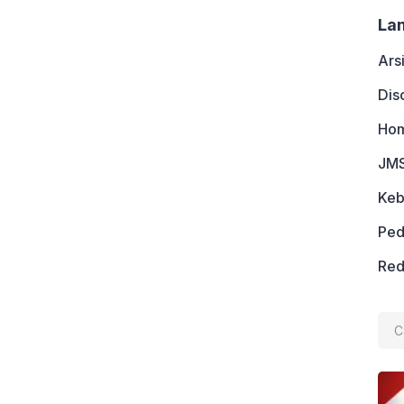
La
Ars
Dis
Ho
JMS
Keb
Ped
Red
Cari
untu