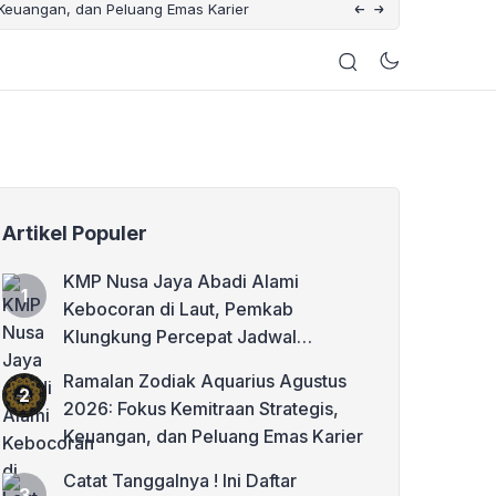
 Keuangan, dan Peluang Emas Karier
Catat Tanggalnya ! Ini 
Artikel Populer
KMP Nusa Jaya Abadi Alami
Kebocoran di Laut, Pemkab
Klungkung Percepat Jadwal
Docking Rp3,6 Miliar
Ramalan Zodiak Aquarius Agustus
2026: Fokus Kemitraan Strategis,
Keuangan, dan Peluang Emas Karier
Catat Tanggalnya ! Ini Daftar