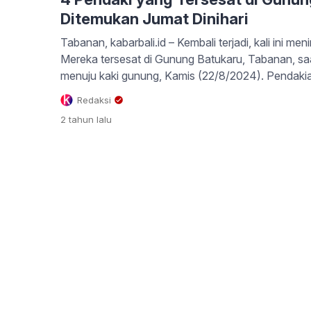
Ditemukan Jumat Dinihari
Tabanan, kabarbali.id – Kembali terjadi, kali ini 
Mereka tersesat di Gunung Batukaru, Tabanan, sa
menuju kaki gunung, Kamis (22/8/2024). Pendakian 
pukul 07.00 Wita, ketika berada di ketinggian ku
Redaksi
nya tak bisa menemukan jalan dan meminta bantua
2 tahun
lalu
laporan yang […]