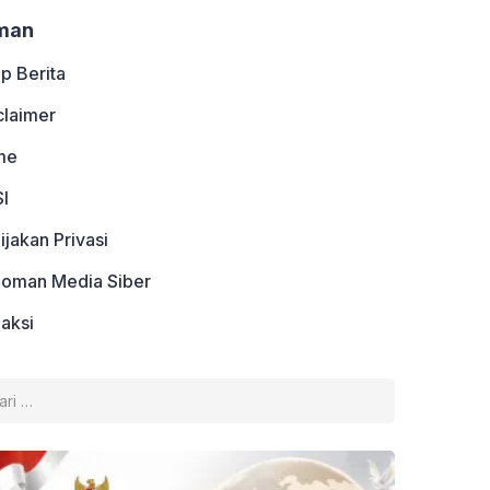
man
ip Berita
claimer
me
I
ijakan Privasi
oman Media Siber
aksi
k: