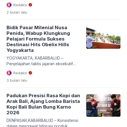
tiga […]
melecut pengembangan sektor
Redaksi
pariwisata berbasis kerakyatan yang
2 bulan
lalu
ramah lingkungan dan bersandar pada
akar kebudayaan local. Bupati
Klungkung, I Made Satria, menegaskan
Bidik Pasar Milenial Nusa
pentingnya posisi strategis desa wisata
Penida, Wabup Klungkung
sebagai garda terdepan dalam
Pelajari Formula Sukses
menjaga kelestarian alam, adat, serta
Destinasi Hits Obelix Hills
tradisi Bali agar tetap ajeg di tengah
Yogyakarta
arus globalisasi. Pernyataan taktis
tersebut disampaikan […]
YOGYAKARTA, KABARBALI.ID –
Penjelajahan taktis jajaran eksekutif
Pemerintah Kabupaten Klungkung
Redaksi
dalam memburu formula segar demi
3 bulan
lalu
meremajakan sektor pariwisata daerah
terus berlanjut. Usai meninjau sentra
kerajinan, Wakil Bupati Klungkung,
Padukan Presisi Rasa Kopi dan
Tjokorda Gde Surya Putra, memimpin
Arak Bali, Ajang Lomba Barista
rombongan menyambangi salah satu
Kopi Bali Bulan Bung Karno
destinasi wisata paling hits di Daerah
2026
Istimewa Yogyakarta, yaitu Obelix Hills,
Sabtu (23/5/2026). Kunjungan kerja ini
DENPASAR,KABARBALI.ID – Konsistensi
mengusung misi […]
dalam mengawal hilirisasi produk