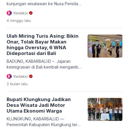
untuk mengantisipasi, […]
kunjungan wisatawan ke Nusa Penida
pada musim liburan (high season)
Redaksi
ternyata belum berdampak merata bagi
4 minggu
lalu
industri perhotelan setempat. Di tengah
padatnya destinasi wisata setiap hari,
tingkat okupansi hotel di pulau tersebut
Ulah Miring Turis Asing: Bikin
rata-rata baru menyentuh angka 30
Onar, Tolak Bayar Makan
persen akibat maraknya fenomena
hingga Overstay, 6 WNA
wisatawan yang memilih perjalanan satu
Dideportasi dari Bali
hari (one day trip). Ketua Perhimpunan
[…]
BADUNG, KABARBALI.ID – Jajaran
keimigrasian di Bali kembali mengambil
tindakan mahatolak dan tegas terhadap
Redaksi
warga negara asing (WNA) yang
2 bulan
lalu
mengotori pariwisata pulau seribu pura.
Rumah Detensi Imigrasi (Rudenim)
Denpasar, satuan kerja di bawah
Bupati Klungkung Jadikan
Direktorat Jenderal Imigrasi yang
Desa Wisata Jadi Motor
dipimpin Dirjen Hendarsam Marantoko,
Utama Ekonomi Warga
resmi mendeportasi enam orang WNA
pelaku pelanggar hukum dan
KLUNGKUNG, KABARBALI.ID —
ketertiban umum dalam kurun waktu
Pemerintah Kabupaten Klungkung terus