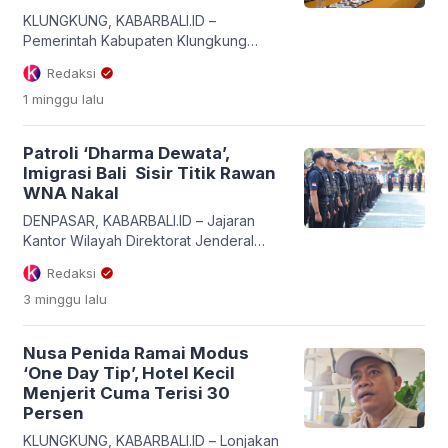
negara. Dalam sambutannya, Gubernur
Koster menyampaikan […]
KLUNGKUNG, KABARBALI.ID –
Pemerintah Kabupaten Klungkung
mengambil langkah progresif untuk
Redaksi
mendongkrak kualitas pariwisata
1 minggu
lalu
sekaligus mengoptimalkan Pendapatan
Asli Daerah (PAD) di kawasan
kepulauan. Bupati Klungkung, I Made
Patroli ‘Dharma Dewata’,
Satria, meresmikan arah kebijakan baru
Imigrasi Bali Sisir Titik Rawan
dengan menerapkan konsep One Gate
WNA Nakal
One Destination serta
menyosialisasikan perubahan
DENPASAR, KABARBALI.ID – Jajaran
Peraturan Daerah (Perda) tentang
Kantor Wilayah Direktorat Jenderal
Pajak dan Retribusi Daerah. Hal
Imigrasi Bali terus memperketat
Redaksi
tersebut ditegaskan Bupati I Made […]
pengawasan terhadap keberadaan
3 minggu
lalu
dan aktivitas warga negara asing
(WNA) di Pulau Dewata. Langkah nyata
ini diwujudkan melalui pelaksanaan
Nusa Penida Ramai Modus
Operasi Patroli “Dharma Dewata” yang
‘One Day Tip’, Hotel Kecil
digelar secara intensif dan
Menjerit Cuma Terisi 30
berkelanjutan di berbagai titik rawan
Persen
konsentrasi WNA di seluruh penjuru
Bali. Patroli keimigrasian ini bertujuan
KLUNGKUNG, KABARBALI.ID – Lonjakan