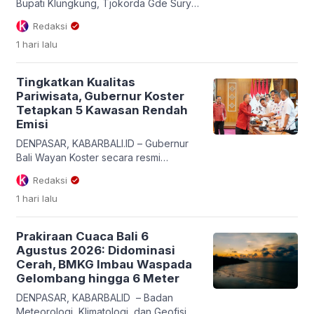
Bupati Klungkung, Tjokorda Gde Surya
Putra, mewakili Bupati Klungkung
Redaksi
membuka secara resmi Seminar
1 hari
lalu
Warisan Budaya Tak Benda (WBTB)
Kabupaten Klungkung Tahun 2026 di
Ruang Rapat Praja Mandala, Kantor
Tingkatkan Kualitas
Bupati Klungkung, Rabu (5/8/2026).
Pariwisata, Gubernur Koster
Kegiatan strategis kebudayaan
Tetapkan 5 Kawasan Rendah
tersebut dihadiri langsung oleh jajaran
Emisi
tokoh adat, para maestro, serta
seniman terkemuka dari seluruh
DENPASAR, KABARBALI.ID – Gubernur
wilayah Kabupaten […]
Bali Wayan Koster secara resmi
menetapkan lima kawasan strategis di
Redaksi
Bali sebagai Zona Rendah Emisi (Low
1 hari
lalu
Emission Zone). Langkah ini diambil
untuk mewujudkan pariwisata Bali yang
berkualitas, berdaya saing, dan
Prakiraan Cuaca Bali 6
berkelanjutan berbasis energi bersih.
Agustus 2026: Didominasi
Kelima kawasan tersebut meliputi Nusa
Cerah, BMKG Imbau Waspada
Dua dan Kuta (Kabupaten Badung),
Gelombang hingga 6 Meter
Ubud (Kabupaten Gianyar), Sanur (Kota
Denpasar), serta Kepulauan […]
DENPASAR, KABARBALID – Badan
Meteorologi, Klimatologi, dan Geofisika