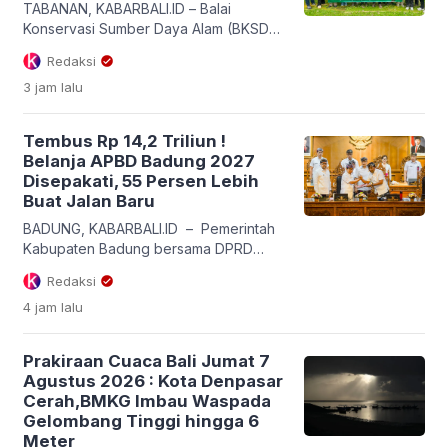
TABANAN, KABARBALI.ID – Balai
Konservasi Sumber Daya Alam (BKSDA)
Bali berkolaborasi dengan Yayasan
Redaksi
Pecinta Alam dan Kemanusiaan (YPAK)
3 jam
lalu
serta Konservasi Indonesia melepaskan
enam ekor (tiga pasang) burung Curik
Bali (Leucopsar rothschildii) di kawasan
Tembus Rp 14,2 Triliun !
Pura Luhur Besi Kalung, Banjar Utu,
Belanja APBD Badung 2027
Desa Babahan, Kecamatan Penebel,
Disepakati, 55 Persen Lebih
Tabanan, Rabu (5/8/2026). Aksi
Buat Jalan Baru
pelepasliaran burung endemik Pulau
Dewata ini digelar serangkaian […]
BADUNG, KABARBALI.ID – Pemerintah
Kabupaten Badung bersama DPRD
Kabupaten Badung resmi
Redaksi
menandatangani Nota Kesepakatan
4 jam
lalu
Rancangan Kebijakan Umum Anggaran
dan Prioritas Plafon Anggaran
Sementara (KUA-PPAS) Tahun
Prakiraan Cuaca Bali Jumat 7
Anggaran 2027. Penandatanganan
Agustus 2026 : Kota Denpasar
tersebut dilakukan dalam Rapat
Cerah,BMKG Imbau Waspada
Paripurna Masa Persidangan Pertama
Gelombang Tinggi hingga 6
DPRD Badung Tahun Sidang 2026–
Meter