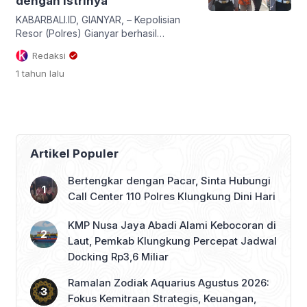
dengan Istrinya
KABARBALI.ID, GIANYAR, – Kepolisian
Resor (Polres) Gianyar berhasil
mengungkap kasus pembunuhan
Redaksi
berencana yang terjadi di wilayah
1 tahun
lalu
Blahbatuh, Gianyar, Bali. Seorang pria
berinisial MR (57), warga asal Dusun
Besukan, Kecamatan Kunir, Kabupaten
Lumajang, Jawa Timur, nekat
menghabisi nyawa Agus Susanto (57),
warga Boyolali, Jawa Tengah, karena
Artikel Populer
diduga berselingkuh dengan istrinya.
Tragedi berdarah ini terjadi pada Kamis
Bertengkar dengan Pacar, Sinta Hubungi
[…]
Call Center 110 Polres Klungkung Dini Hari
KMP Nusa Jaya Abadi Alami Kebocoran di
Laut, Pemkab Klungkung Percepat Jadwal
Docking Rp3,6 Miliar
Ramalan Zodiak Aquarius Agustus 2026:
Fokus Kemitraan Strategis, Keuangan,