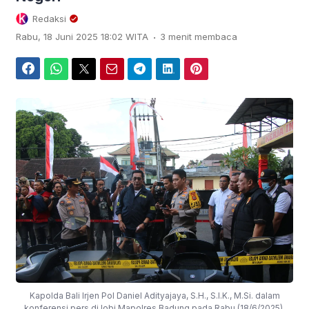
Redaksi
.
Rabu, 18 Juni 2025 18:02 WITA
3 menit membaca
Facebook
WhatsApp
Twitter
Email
Telegram
LinkedIn
Pinterest
Kapolda Bali Irjen Pol Daniel Adityajaya, S.H., S.I.K., M.Si. dalam
konferensi pers di lobi Mapolres Badung pada Rabu (18/6/2025).