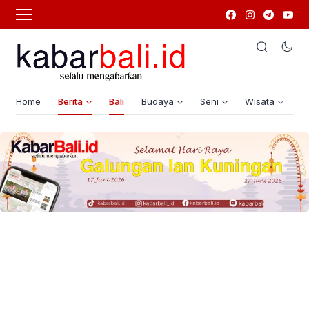
Home
Berita
Bali
Budaya
Seni
Wisata
G