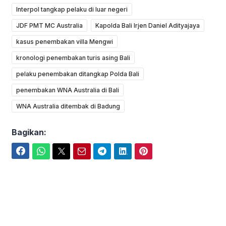
Interpol tangkap pelaku di luar negeri
JDF PMT MC Australia
Kapolda Bali Irjen Daniel Adityajaya
kasus penembakan villa Mengwi
kronologi penembakan turis asing Bali
pelaku penembakan ditangkap Polda Bali
penembakan WNA Australia di Bali
WNA Australia ditembak di Badung
Bagikan:
Facebook
WhatsApp
Twitter
Email
Telegram
LinkedIn
Pinterest