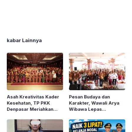
kabar Lainnya
Asah Kreativitas Kader
Pesan Budaya dan
Kesehatan, TP PKK
Karakter, Wawali Arya
Denpasar Meriahkan
Wibawa Lepas
HKG PKK ke-54
Kontingen Pramuka
Denpasar ke Jamnas XII
Cibubur