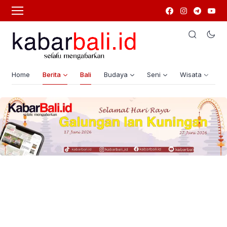
Home
Berita
Bali
Budaya
Seni
Wisata
G