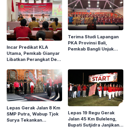
Terima Studi Lapangan
PKA Provinsi Bali,
Incar Predikat KLA
Pemkab Bangli Unjuk
Utama, Pemkab Gianyar
Inovasi Pelayanan Publik
Libatkan Perangkat Desa
dan Forum Anak Cegah
Kekerasan
Lepas Gerak Jalan 8 Km
Lepas 19 Regu Gerak
SMP Putra, Wabup Tjok
Jalan 45 Km Buleleng,
Surya Tekankan
Bupati Sutjidra Janjikan
Kedisiplinan dan