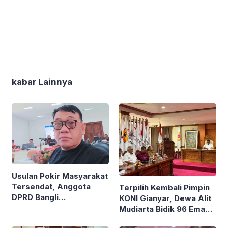
kabar Lainnya
Usulan Pokir Masyarakat
Tersendat, Anggota
Terpilih Kembali Pimpin
DPRD Bangli
KONI Gianyar, Dewa Alit
Pertanyakan Kebijakan
Mudiarta Bidik 96 Emas
Eksekutif
di Porprov Bali 2027