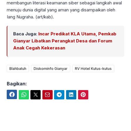
membangun literasi keamanan siber sebagai langkah awal
menuju dunia digital yang aman yang disampaikan oleh
Iang Nugraha. (art/kab).
Baca Juga:
Incar Predikat KLA Utama, Pemkab
Gianyar Libatkan Perangkat Desa dan Forum
Anak Cegah Kekerasan
Blahbatuh
Diskominfo Gianyar
RV Hotel Kutus-kutus
Bagikan:
Facebook
WhatsApp
Twitter
Email
Telegram
LinkedIn
Pinterest