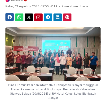
Redaksi
.
Rabu, 21 Agustus 2024 09:50 WITA
2 menit membaca
Facebook
WhatsApp
Twitter
Email
Telegram
LinkedIn
Pinterest
Dinas Komunikasi dan Informatika Kabupaten Gianyar menggelar
literasi keamanan siber di lingkungan Pemerintah Kabupaten
Gianyar, Selasa (20/8/2024) di RV Hotel Kutus-kutus Blahbatuh
Gianyar.