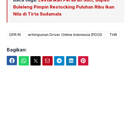
Buleleng Pimpin Restocking Puluhan Ribu Ikan
Nila di Tirta Sudamala
DPR RI
erhimpunan Driver Online Indonesia (PDOI)
THR
Bagikan:
Facebook
WhatsApp
Twitter
Email
Telegram
LinkedIn
Pinterest