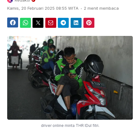
Redaksi
.
Kamis, 20 Februari 2025 08:55 WITA
2 menit membaca
Facebook
WhatsApp
Twitter
Email
Telegram
LinkedIn
Pinterest
driver online minta THR IDul fitri.