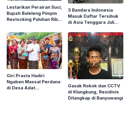
Lestarikan Perairan Suci,
3 Bandara Indonesia
Bupati Buleleng Pimpin
Masuk Daftar Tersibuk
Restocking Puluhan Ribu
di Asia Tenggara Juli
Ikan Nila di Tirta
2026, Ngurah Rai
Sudamala
Peringkat Kesembilan
Giri Prasta Hadiri
Ngaben Massal Perdana
Gasak Rokok dan CCTV
di Desa Adat
di Klungkung, Residivis
Mengandang Buleleng,
Ditangkap di Banyuwangi
Serahkan Punia Puluhan
Juta