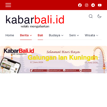
Home
Berita
Bali
Budaya
Seni
Wisata
G