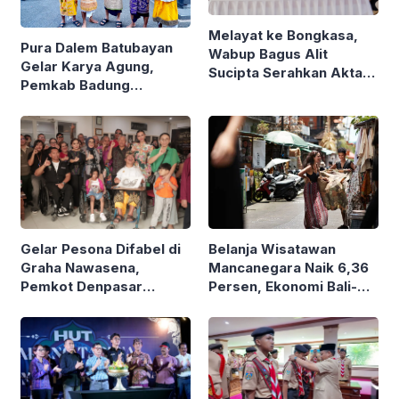
Melayat ke Bongkasa,
Pura Dalem Batubayan
Wabup Bagus Alit
Gelar Karya Agung,
Sucipta Serahkan Akta
Pemkab Badung
Kematian
Hibahkan Rp1,7 Miliar
Gelar Pesona Difabel di
Belanja Wisatawan
Graha Nawasena,
Mancanegara Naik 6,36
Pemkot Denpasar
Persen, Ekonomi Bali-
Rangkul 5 Organisasi
Nusra Tumbuh 6,1
dan Penyintas
Persen
Skizofrenia