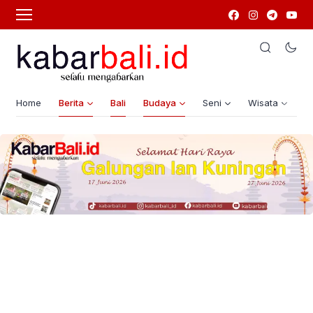
Home
Berita
Bali
Budaya
Seni
Wisata
G