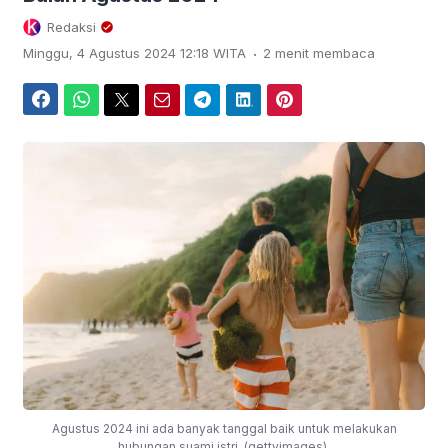
Redaksi
.
Minggu, 4 Agustus 2024 12:18 WITA
2 menit membaca
Facebook
WhatsApp
Twitter
Email
Telegram
LinkedIn
Pinterest
Agustus 2024 ini ada banyak tanggal baik untuk melakukan
hubungan suami istri. (gettyimages).