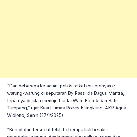
“Dari beberapa kejadian, pelaku diketahui menyasar
warung-warung di seputaran By Pass Ida Bagus Mantra,
teparnya di jalan menuju Pantai Watu Klotok dan Batu
Tumpeng,” ujar Kasi Humas Polres Klungkung, AKP Agus
Widiono, Senin (27/1/2025).
“Komplotan tersebut telah beberapa kali beraksi
membobol warung, dan berhasil digagalkan warga dan