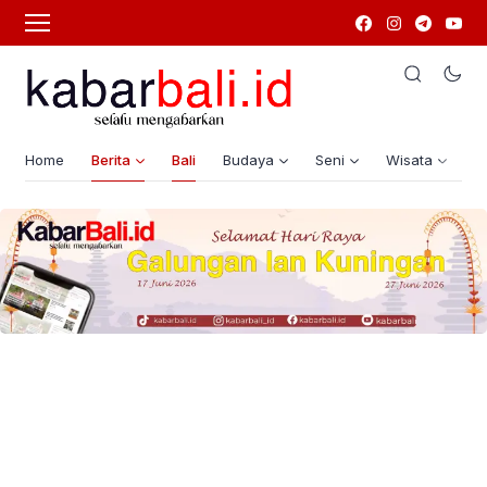
Home
Berita
Bali
Budaya
Seni
Wisata
G