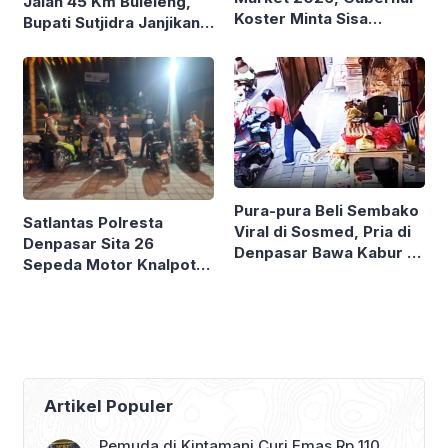
Jalan 45 Km Buleleng,
Koster Minta Sisa
Bupati Sutjidra Janjikan
Dagangan UMKM
Persiapan Lebih Matang
Diborong dan Dibagikan
Tahun Depan
ke Warga
Pura-pura Beli Sembako
Satlantas Polresta
Viral di Sosmed, Pria di
Denpasar Sita 26
Denpasar Bawa Kabur 6
Sepeda Motor Knalpot
Sak Beras Toko
Brong dan Tanpa TNKB
Kelontong
Artikel Populer
Pemuda di Kintamani Curi Emas Rp 110