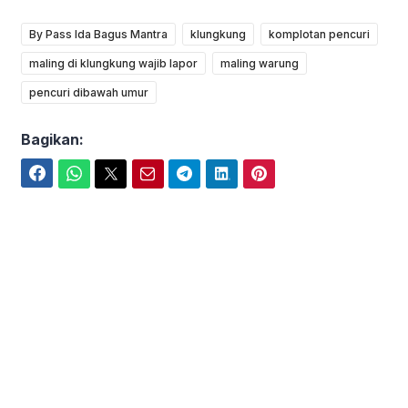
By Pass Ida Bagus Mantra
klungkung
komplotan pencuri
maling di klungkung wajib lapor
maling warung
pencuri dibawah umur
Bagikan:
Facebook
WhatsApp
Twitter
Email
Telegram
LinkedIn
Pinterest