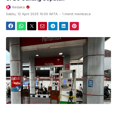
Redaksi
.
Sabtu, 12 April 2025 10:00 WITA
1 menit membaca
Facebook
WhatsApp
Twitter
Email
Telegram
LinkedIn
Pinterest