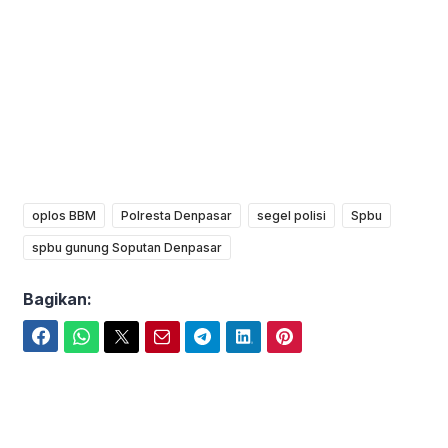
oplos BBM
Polresta Denpasar
segel polisi
Spbu
spbu gunung Soputan Denpasar
Bagikan:
Facebook
WhatsApp
Twitter
Email
Telegram
LinkedIn
Pinterest