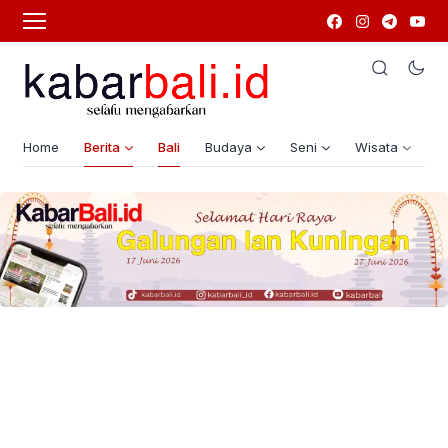
Home
Berita
Bali
Budaya
Seni
Wisata
G