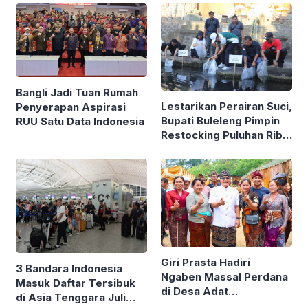
Bangli Jadi Tuan Rumah
Lestarikan Perairan Suci,
Penyerapan Aspirasi
Bupati Buleleng Pimpin
RUU Satu Data Indonesia
Restocking Puluhan Ribu
Ikan Nila di Tirta
Sudamala
Giri Prasta Hadiri
3 Bandara Indonesia
Ngaben Massal Perdana
Masuk Daftar Tersibuk
di Desa Adat
di Asia Tenggara Juli
Mengandang Buleleng,