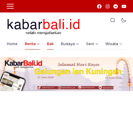
Home
Berita
Bali
Budaya
Seni
Wisata
G