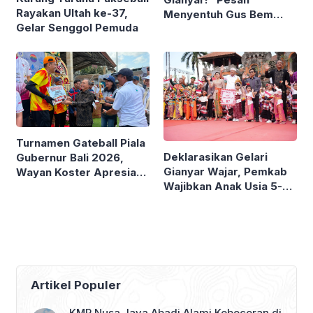
Rayakan Ultah ke-37,
Menyentuh Gus Bem
Gelar Senggol Pemuda
Saat Lepas Peserta
Jamnas 2026
Turnamen Gateball Piala
Deklarasikan Gelari
Gubernur Bali 2026,
Gianyar Wajar, Pemkab
Wayan Koster Apresiasi
Wajibkan Anak Usia 5-6
Raihan Atlet Daerah
Tahun Ikuti Layanan
Prasekolah
Artikel Populer
KMP Nusa Jaya Abadi Alami Kebocoran di