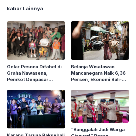
kabar Lainnya
Gelar Pesona Difabel di
Belanja Wisatawan
Graha Nawasena,
Mancanegara Naik 6,36
Pemkot Denpasar
Persen, Ekonomi Bali-
Rangkul 5 Organisasi
Nusra Tumbuh 6,1
dan Penyintas
Persen
Skizofrenia
“Banggalah Jadi Warga
Karang Taruna Paksebali
Gianyar!” Pesan