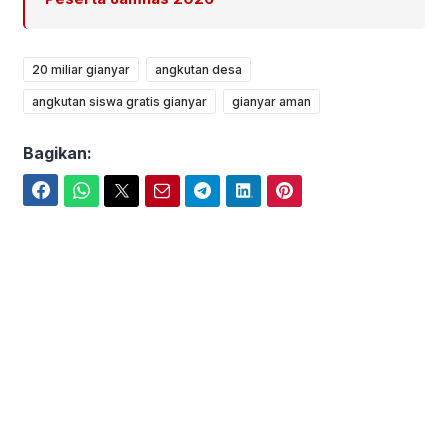
20 miliar gianyar
angkutan desa
angkutan siswa gratis gianyar
gianyar aman
Bagikan:
Facebook
WhatsApp
Twitter
Email
Telegram
LinkedIn
Pinterest