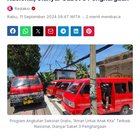
Redaksi
.
Rabu, 11 September 2024 09:47 WITA
2 menit membaca
Facebook
WhatsApp
Twitter
Email
Telegram
LinkedIn
Pinterest
Program Angkutan Sekolah Gratis, “Aman Untuk Anak Kita” Terbaik
Nasional, Gianyar Sabet 3 Penghargaan