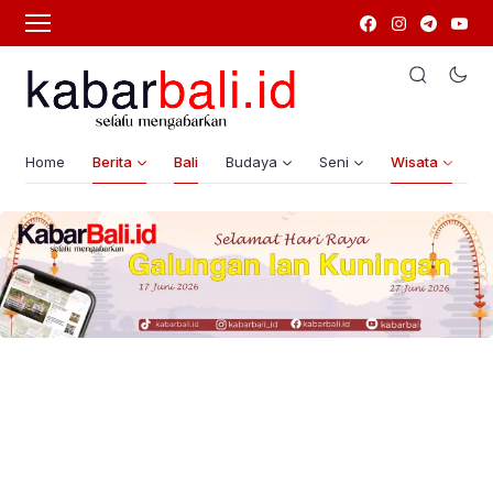
Home
Berita
Bali
Budaya
Seni
Wisata
G