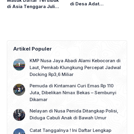
Masuk Daftar Tersibuk
di Desa Adat
di Asia Tenggara Juli
Mengandang Buleleng,
2026, Ngurah Rai
Serahkan Punia Puluhan
Peringkat Kesembilan
Juta
Artikel Populer
KMP Nusa Jaya Abadi Alami Kebocoran di
Laut, Pemkab Klungkung Percepat Jadwal
Docking Rp3,6 Miliar
Pemuda di Kintamani Curi Emas Rp 110
Juta, Dibelikan Nmax Bekas – Sembunyi
Dikamar
Nelayan di Nusa Penida Ditangkap Polisi,
Diduga Cabuli Anak di Bawah Umur
Catat Tanggalnya ! Ini Daftar Lengkap