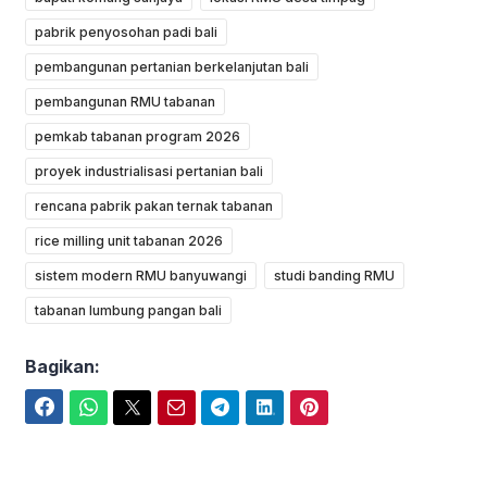
pabrik penyosohan padi bali
pembangunan pertanian berkelanjutan bali
pembangunan RMU tabanan
pemkab tabanan program 2026
proyek industrialisasi pertanian bali
rencana pabrik pakan ternak tabanan
rice milling unit tabanan 2026
sistem modern RMU banyuwangi
studi banding RMU
tabanan lumbung pangan bali
Bagikan:
Facebook
WhatsApp
Twitter
Email
Telegram
LinkedIn
Pinterest