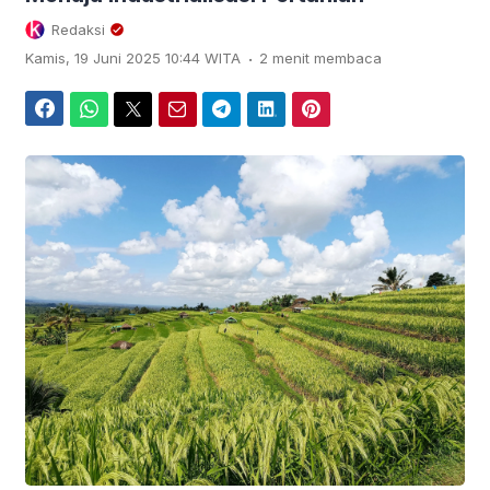
Redaksi
.
Kamis, 19 Juni 2025 10:44 WITA
2 menit membaca
Facebook
WhatsApp
Twitter
Email
Telegram
LinkedIn
Pinterest