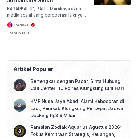
Jurnalisme Sehat
KABARBALI.ID, BALI – Maraknya akun
media sosial yang beroperasi laiknya
media pers tanpa mengikuti regulasi
Redaksi
resmi menjadi sorotan serius Jaringan
1 tahun
lalu
Media Siber Indonesia (JMSI) Bali.
Ketua JMSI Bali, Nyoman Ady Irawan,
menegaskan bahwa fenomena ini
harus segera ditertibkan guna menjaga
keberlangsungan ekosistem pers yang
sehat dan profesional di tengah
Artikel Populer
derasnya arus informasi digital.
Dikatakan banyak […]
Bertengkar dengan Pacar, Sinta Hubungi
Call Center 110 Polres Klungkung Dini Hari
KMP Nusa Jaya Abadi Alami Kebocoran di
Laut, Pemkab Klungkung Percepat Jadwal
Docking Rp3,6 Miliar
Ramalan Zodiak Aquarius Agustus 2026:
Fokus Kemitraan Strategis, Keuangan,