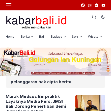
Home
Berita
Bali
Budaya
Seni
Wisata
G
pelanggaran hak cipta berita
Marak Medsos Berpraktik
Layaknya Media Pers, JMSI
Bali Dorong Penertiban demi