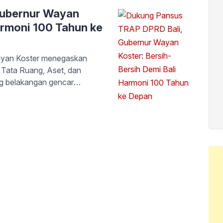
Gubernur Wayan
armoni 100 Tahun ke
yan Koster menegaskan
 Tata Ruang, Aset, dan
g belakangan gencar
erizinan di sejumlah
Masa Persidangan I Tahun
er menyebut langkah Pansus