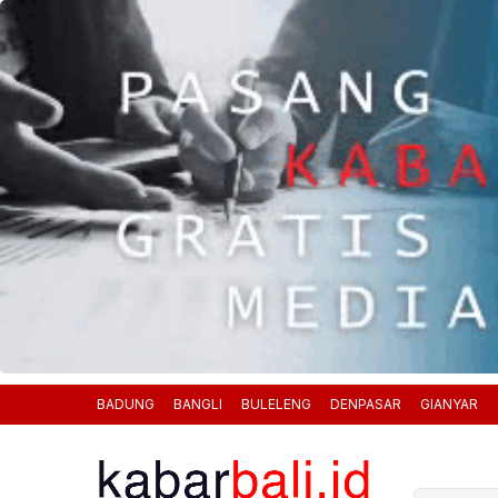
BADUNG
BANGLI
BULELENG
DENPASAR
GIANYAR