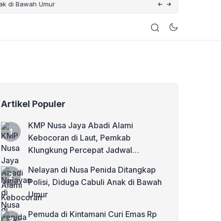
wah Umur
Pemuda di Kintamani Cu
Artikel Populer
KMP Nusa Jaya Abadi Alami
Kebocoran di Laut, Pemkab
Klungkung Percepat Jadwal
Docking Rp3,6 Miliar
Nelayan di Nusa Penida Ditangkap
Polisi, Diduga Cabuli Anak di Bawah
Umur
Pemuda di Kintamani Curi Emas Rp