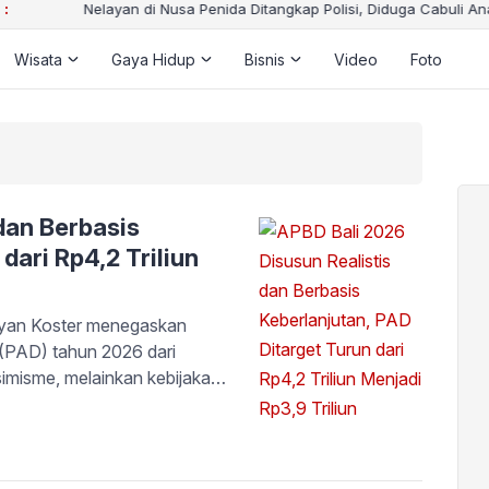
 :
Nelayan di Nusa Penida Ditangkap Polisi, Diduga Cabuli Anak di Ba
Wisata
Gaya Hidup
Bisnis
Video
Foto
dan Berbasis
dari Rp4,2 Triliun
an Koster menegaskan
(PAD) tahun 2026 dari
esimisme, melainkan kebijakan
ikan dalam Rapat Paripurna ke-
ngan umum fraksi terhadap
…]