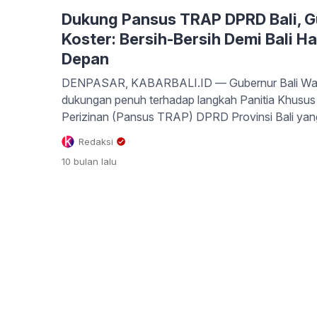
Dukung Pansus TRAP DPRD Bali, 
Koster: Bersih-Bersih Demi Bali H
Depan
DENPASAR, KABARBALI.ID — Gubernur Bali Wa
dukungan penuh terhadap langkah Panitia Khusus
Perizinan (Pansus TRAP) DPRD Provinsi Bali yan
menertibkan berbagai pelanggaran tata ruang dan p
Redaksi
wilayah. Dalam Rapat Paripurna ke-8 DPRD Bali 
10 bulan
lalu
Sidang 2025–2026, Rabu (22/10), Gubernur Kost
[…]