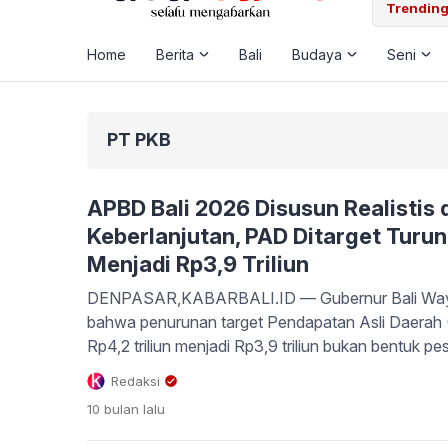
 Laut, Pemkab Klungkung Percepat Jadwal Docking Rp3,6 Miliar
Trending
Home
Berita
Bali
Budaya
Seni
PT PKB
APBD Bali 2026 Disusun Realistis 
Keberlanjutan, PAD Ditarget Turun 
Menjadi Rp3,9 Triliun
DENPASAR,KABARBALI.ID — Gubernur Bali Way
bahwa penurunan target Pendapatan Asli Daerah 
Rp4,2 triliun menjadi Rp3,9 triliun bukan bentuk p
fiskal yang rasional dan realistis. Hal itu disampa
Redaksi
8 DPRD Bali, Rabu (22/10), saat menjawab panda
10 bulan
lalu
dua rancangan peraturan daerah, yakni Raperda [