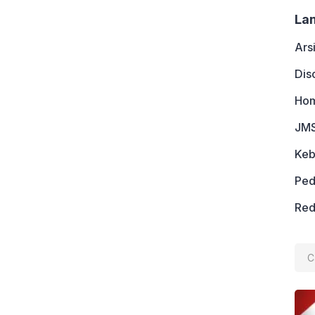
La
Ars
Dis
Ho
JMS
Keb
Ped
Red
Cari
untu