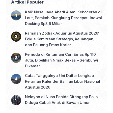
Artikel Populer
Ranperda yang dicabut adalah Perda
Nomor 6 Tahun 1980 tentang Bea
KMP Nusa Jaya Abadi Alami Kebocoran di
Leges (yang […]
Laut, Pemkab Klungkung Percepat Jadwal
Docking Rp3,6 Miliar
Ramalan Zodiak Aquarius Agustus 2026:
Fokus Kemitraan Strategis, Keuangan,
dan Peluang Emas Karier
Pemuda di Kintamani Curi Emas Rp 110
Juta, Dibelikan Nmax Bekas – Sembunyi
Dikamar
Catat Tanggalnya ! Ini Daftar Lengkap
Rerainan Kalender Bali lan Libur Nasional
Agustus 2026
Nelayan di Nusa Penida Ditangkap Polisi,
Diduga Cabuli Anak di Bawah Umur