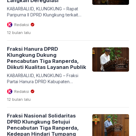
Langkah Deregulasi
KABARBALI.ID, KLUNGKUNG – Rapat
Paripurna II DPRD Klungkung terkait
penetapan tiga ranperda pencabutan,
Redaksi
yang dipimpin Ketua DPRD Klungkung
12 bulan
lalu
Anak Agung Gde Anom di ruang sidang
DPRD Klungkung dilaksanakan dengan
lancar. Hadir pimpinan sidang, bupati I
Fraksi Hanura DPRD
Made Satria, anggota DPRD,
Klungkung Dukung
Forkompimda, dan unsur OPD Pemkab
Pencabutan Tiga Ranperda,
Klungkung, Senin (25/8/2025). Anak
Diikuti Kualitas Layanan Publik
Agung Gde Anom menyatakan setelah
mencermati semua […]
KABARBALI.ID, KLUNGKUNG – Fraksi
Partai Hanura DPRD Kabupaten
Klungkung menyatakan menerima dan
Redaksi
menyetujui pencabutan tiga Rancangan
12 bulan
lalu
Peraturan Daerah (Ranperda) lama
yang dinilai sudah tidak relevan lagi.
Sikap ini disampaikan dalam sidang
Fraksi Nasional Solidaritas
paripurna pendapat akhir fraksi-fraksi
DPRD Klungkung Setujui
di DPRD Klungkung, Senin (25/8/2025).
Pencabutan Tiga Ranperda,
Tiga perda yang dicabut meliputi
Kedepan Hindari Tumpang