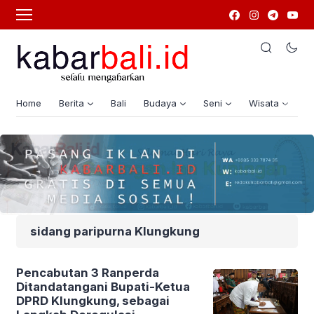
Home
Berita
Bali
Budaya
Seni
Wisata
G
sidang paripurna Klungkung
Pencabutan 3 Ranperda
Ditandatangani Bupati-Ketua
DPRD Klungkung, sebagai