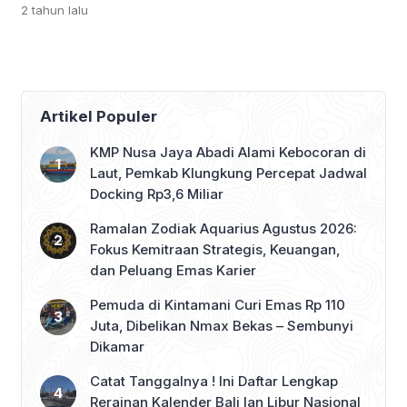
2 tahun
lalu
hari mulai dari tanggal 24 juli sampai
dengan 22 Agustus 2024. Dengan
kegiatan, pembuatan jalan lingkar rabat
beton dengan volume 1.185,75 m².
Rincian panjang 206,5 meter, lebar 4,7
meter dan 8 meter, dan pembuatan
Artikel Populer
senderan dengan volume 302,1975 […]
KMP Nusa Jaya Abadi Alami Kebocoran di
Laut, Pemkab Klungkung Percepat Jadwal
Docking Rp3,6 Miliar
Ramalan Zodiak Aquarius Agustus 2026:
Fokus Kemitraan Strategis, Keuangan,
dan Peluang Emas Karier
Pemuda di Kintamani Curi Emas Rp 110
Juta, Dibelikan Nmax Bekas – Sembunyi
Dikamar
Catat Tanggalnya ! Ini Daftar Lengkap
Rerainan Kalender Bali lan Libur Nasional