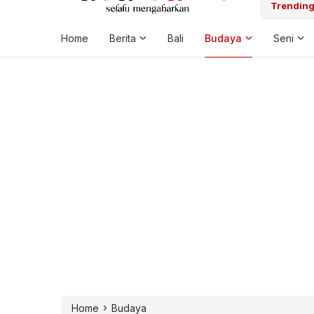
ta, Dibelikan Nmax Bekas – Sembunyi Dikamar
Trending
Home
Berita
Bali
Budaya
Seni
›
Home
Budaya