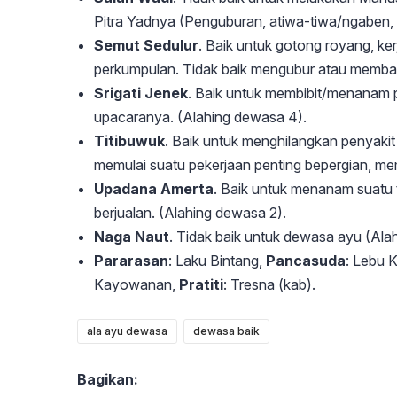
Pitra Yadnya (Penguburan, atiwa-tiwa/ngaben, n
Semut Sedulur
. Baik untuk gotong royang, k
perkumpulan. Tidak baik mengubur atau membak
Srigati Jenek
. Baik untuk membibit/menanam 
upacaranya. (Alahing dewasa 4).
Titibuwuk
. Baik untuk menghilangkan penyakit
memulai suatu pekerjaan penting bepergian, m
Upadana Amerta
. Baik untuk menanam suatu 
berjualan. (Alahing dewasa 2).
Naga Naut
. Tidak baik untuk dewasa ayu (Ala
Pararasan
: Laku Bintang,
Pancasuda
: Lebu 
Kayowanan,
Pratiti
: Tresna (kab).
ala ayu dewasa
dewasa baik
Bagikan: