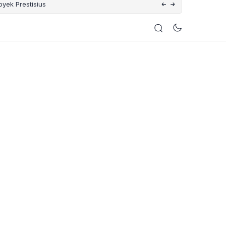
yek Prestisius
Ala-Ayuning Dewasa Bali