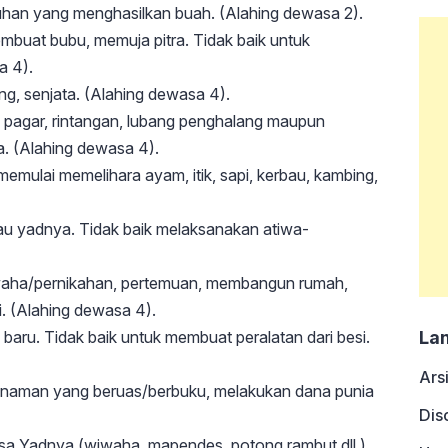
han yang menghasilkan buah. (Alahing dewasa 2).
mbuat bubu, memuja pitra. Tidak baik untuk
a 4).
ing, senjata. (Alahing dewasa 4).
, pagar, rintangan, lubang penghalang maupun
. (Alahing dewasa 4).
memulai memelihara ayam, itik, sapi, kerbau, kambing,
tau yadnya. Tidak baik melaksanakan atiwa-
iwaha/pernikahan, pertemuan, membangun rumah,
. (Alahing dewasa 4).
baru. Tidak baik untuk membuat peralatan dari besi.
La
Ars
anaman yang beruas/berbuku, melakukan dana punia
Dis
sa Yadnya (wiwaha, mapendes, potong rambut dll.)