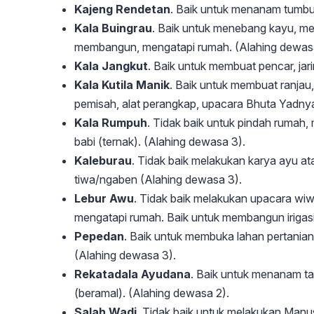
Kajeng Rendetan
. Baik untuk menanam tumbu
Kala Buingrau
. Baik untuk menebang kayu, me
membangun, mengatapi rumah. (Alahing dewas
Kala Jangkut
. Baik untuk membuat pencar, jar
Kala Kutila Manik
. Baik untuk membuat ranjau
pemisah, alat perangkap, upacara Bhuta Yadnya
Kala Rumpuh
. Tidak baik untuk pindah rumah, 
babi (ternak). (Alahing dewasa 3).
Kaleburau
. Tidak baik melakukan karya ayu a
tiwa/ngaben (Alahing dewasa 3).
Lebur Awu
. Tidak baik melakukan upacara w
mengatapi rumah. Baik untuk membangun irigasi
Pepedan
. Baik untuk membuka lahan pertanian 
(Alahing dewasa 3).
Rekatadala Ayudana
. Baik untuk menanam t
(beramal). (Alahing dewasa 2).
Salah Wadi
. Tidak baik untuk melakukan Manu