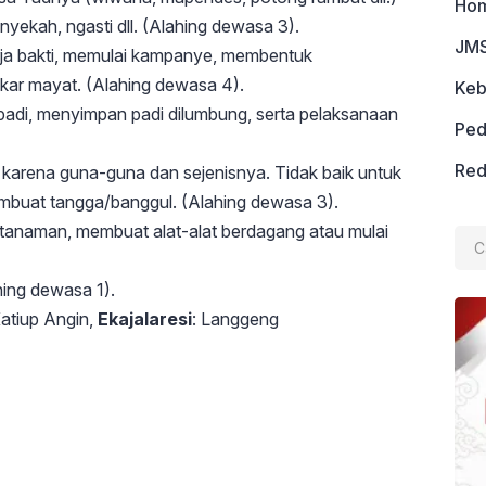
Ho
yekah, ngasti dll. (Alahing dewasa 3).
JMS
erja bakti, memulai kampanye, membentuk
ar mayat. (Alahing dewasa 4).
Keb
padi, menyimpan padi dilumbung, serta pelaksanaan
Ped
Red
 karena guna-guna dan sejenisnya. Tidak baik untuk
embuat tangga/banggul. (Alahing dewasa 3).
Cari
tanaman, membuat alat-alat berdagang atau mulai
untu
hing dewasa 1).
Katiup Angin,
Ekajalaresi
: Langgeng