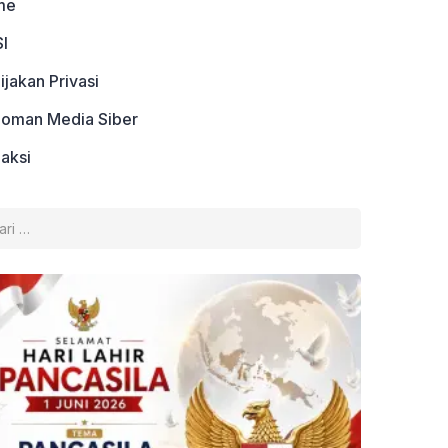
me
I
ijakan Privasi
oman Media Siber
aksi
k: