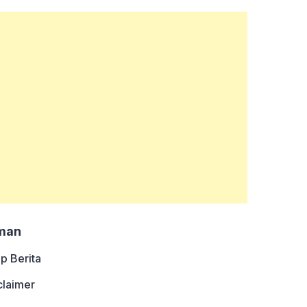
man
ip Berita
claimer