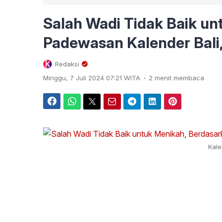
Salah Wadi Tidak Baik un
Padewasan Kalender Bali,
Redaksi
.
Minggu, 7 Juli 2024 07:21 WITA
2 menit membaca
Facebook
WhatsApp
Twitter
Email
Telegram
LinkedIn
Pinterest
Kale