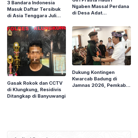
3 Bandara Indonesia
Ngaben Massal Perdana
Masuk Daftar Tersibuk
di Desa Adat
di Asia Tenggara Juli
Mengandang Buleleng,
2026, Ngurah Rai
Serahkan Punia Puluhan
Peringkat Kesembilan
Juta
Dukung Kontingen
Kwarcab Badung di
Gasak Rokok dan CCTV
Jamnas 2026, Pemkab
di Klungkung, Residivis
Badung Siapkan
Ditangkap di Banyuwangi
Beasiswa Kuliah S1