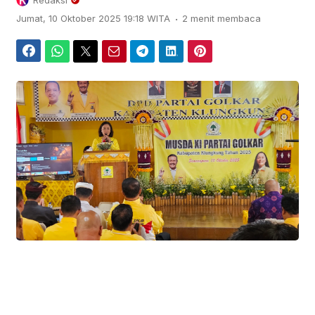
Redaksi
.
Jumat, 10 Oktober 2025 19:18 WITA
2 menit membaca
Facebook
WhatsApp
Twitter
Email
Telegram
LinkedIn
Pinterest