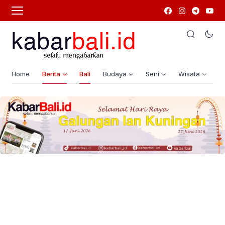
Home
Berita
Bali
Budaya
Seni
Wisata
G