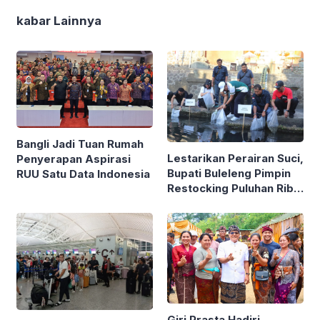
kabar Lainnya
Bangli Jadi Tuan Rumah
Lestarikan Perairan Suci,
Penyerapan Aspirasi
Bupati Buleleng Pimpin
RUU Satu Data Indonesia
Restocking Puluhan Ribu
Ikan Nila di Tirta
Sudamala
Giri Prasta Hadiri