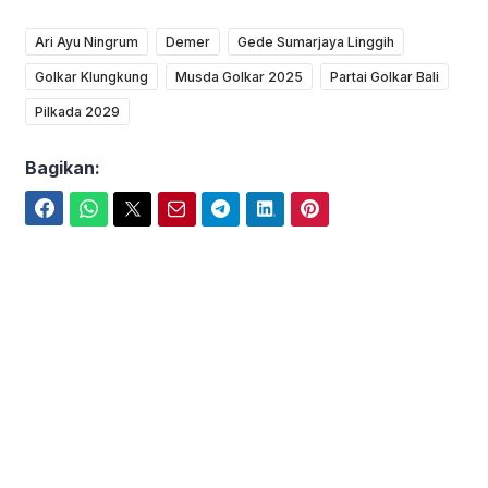
Ari Ayu Ningrum
Demer
Gede Sumarjaya Linggih
Golkar Klungkung
Musda Golkar 2025
Partai Golkar Bali
Pilkada 2029
Bagikan:
Facebook
WhatsApp
Twitter
Email
Telegram
LinkedIn
Pinterest