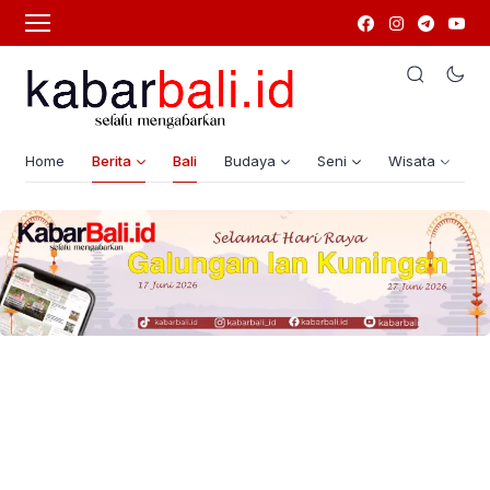
Home
Berita
Bali
Budaya
Seni
Wisata
G