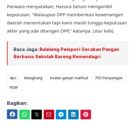
Parwata menyatakan, Hanura belum mengambil
keputusan. “Walaupun DPP memberikan kewenangan
daerah menentukan tapi kami masih tunggu keputusan
akhir yang ada ditangan DPP,” katanya. (sta/ kab).
Baca Juga:
Buleleng Pelopori Gerakan Pangan
Berbasis Sekolah Bareng Kemendagri
dpc
klungkung
koalisi ganjar mahfud
PDI Perjuangan
PDIP
Bagikan:
Facebook
WhatsApp
Twitter
Email
Telegram
LinkedIn
Pinterest