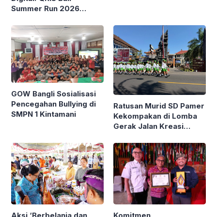
Bareng Kemendagri
Summer Run 2026
Diikuti Ribuan Pelari di
Renon
GOW Bangli Sosialisasi
Pencegahan Bullying di
Ratusan Murid SD Pamer
SMPN 1 Kintamani
Kekompakan di Lomba
Gerak Jalan Kreasi
Gianyar
Komitmen
Aksi ‘Berbelanja dan