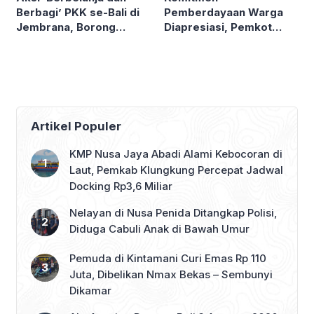
Pemberdayaan Warga
Berbagi’ PKK se-Bali di
Diapresiasi, Pemkot
Jembrana, Borong
Denpasar Sabet LPM
Produk UMKM hingga
Award di Bandung
Bagi Sembako
Artikel Populer
KMP Nusa Jaya Abadi Alami Kebocoran di
Laut, Pemkab Klungkung Percepat Jadwal
Docking Rp3,6 Miliar
Nelayan di Nusa Penida Ditangkap Polisi,
Diduga Cabuli Anak di Bawah Umur
Pemuda di Kintamani Curi Emas Rp 110
Juta, Dibelikan Nmax Bekas – Sembunyi
Dikamar