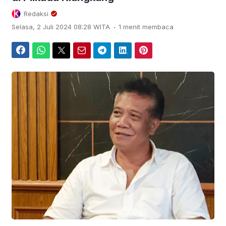
Redaksi
.
Selasa, 2 Juli 2024 08:28 WITA
1 menit membaca
Facebook
WhatsApp
Twitter
Email
Telegram
LinkedIn
Pinterest