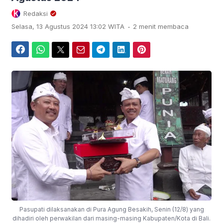
Redaksi
.
Selasa, 13 Agustus 2024 13:02 WITA
2 menit membaca
Facebook
WhatsApp
Twitter
Email
Telegram
LinkedIn
Pinterest
Pasupati dilaksanakan di Pura Agung Besakih, Senin (12/8) yang
dihadiri oleh perwakilan dari masing-masing Kabupaten/Kota di Bali.