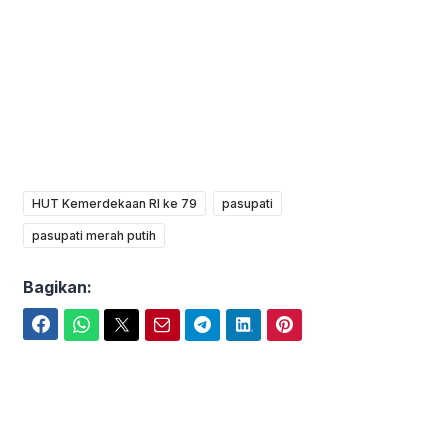
HUT Kemerdekaan RI ke 79
pasupati
pasupati merah putih
Bagikan:
Facebook
WhatsApp
Twitter
Email
Telegram
LinkedIn
Pinterest