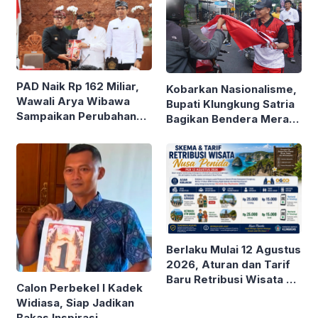
PAD Naik Rp 162 Miliar,
Kobarkan Nasionalisme,
Wawali Arya Wibawa
Bupati Klungkung Satria
Sampaikan Perubahan
Bagikan Bendera Merah
KUA-PPAS 2026 dan
Putih
Ranperda Event
Strategis
Berlaku Mulai 12 Agustus
2026, Aturan dan Tarif
Baru Retribusi Wisata di
Calon Perbekel I Kadek
Nusa Penida
Widiasa, Siap Jadikan
Bakas Inspirasi