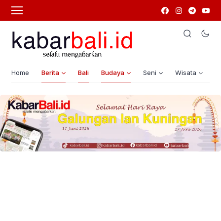
Home
Berita
Bali
Budaya
Seni
Wisata
G