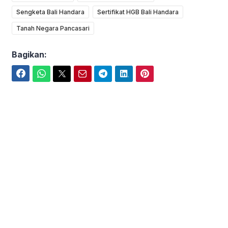
Sengketa Bali Handara
Sertifikat HGB Bali Handara
Tanah Negara Pancasari
Bagikan:
Facebook
WhatsApp
Twitter
Email
Telegram
LinkedIn
Pinterest