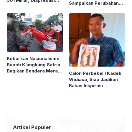
501 Miliar, Diapresasi
Sampaikan Perubahan
Dewan
KUA-PPAS 2026 dan
Ranperda Event
Strategis
Kobarkan Nasionalisme,
Bupati Klungkung Satria
Bagikan Bendera Merah
Calon Perbekel I Kadek
Putih
Widiasa, Siap Jadikan
Bakas Inspirasi
Klungkung
Artikel Populer