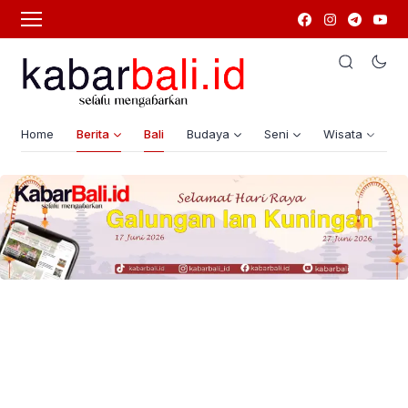
Home
Berita
Bali
Budaya
Seni
Wisata
G