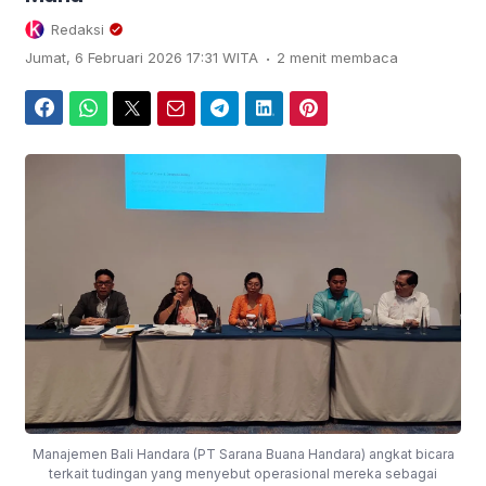
Redaksi
.
Jumat, 6 Februari 2026 17:31 WITA
2 menit membaca
Facebook
WhatsApp
Twitter
Email
Telegram
LinkedIn
Pinterest
Manajemen Bali Handara (PT Sarana Buana Handara) angkat bicara
terkait tudingan yang menyebut operasional mereka sebagai