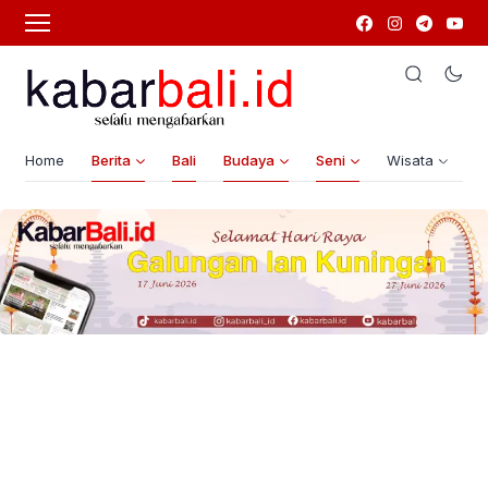
Home
Berita
Bali
Budaya
Seni
Wisata
G