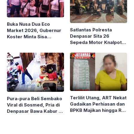
Buka Nusa Dua Eco
Satlantas Polresta
Market 2026, Gubernur
Denpasar Sita 26
Koster Minta Sisa
Sepeda Motor Knalpot
Dagangan UMKM
Brong dan Tanpa TNKB
Diborong dan Dibagikan
ke Warga
Terlilit Utang, ART Nekat
Pura-pura Beli Sembako
Gadaikan Perhiasan dan
Viral di Sosmed, Pria di
BPKB Majikan hingga Rp
Denpasar Bawa Kabur 6
90 Juta
Sak Beras Toko
Kelontong