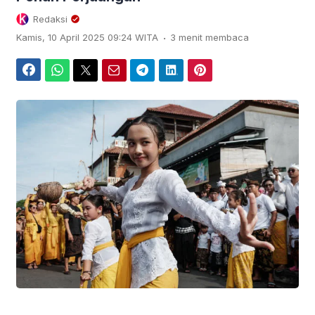
Redaksi
.
Kamis, 10 April 2025 09:24 WITA
3 menit membaca
Facebook
WhatsApp
Twitter
Email
Telegram
LinkedIn
Pinterest