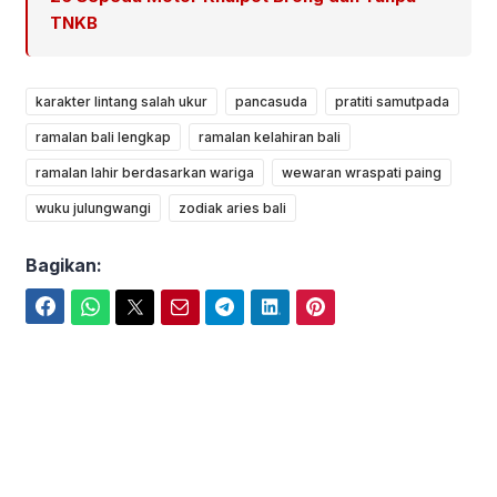
TNKB
karakter lintang salah ukur
pancasuda
pratiti samutpada
ramalan bali lengkap
ramalan kelahiran bali
ramalan lahir berdasarkan wariga
wewaran wraspati paing
wuku julungwangi
zodiak aries bali
Bagikan:
Facebook
WhatsApp
Twitter
Email
Telegram
LinkedIn
Pinterest