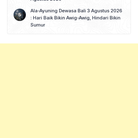
Ala-Ayuning Dewasa Bali 3 Agustus 2026
: Hari Baik Bikin Awig-Awig, Hindari Bikin
Sumur