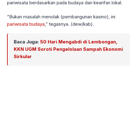
pariwisata berdasarkan pada budaya dan kearifan lokal.
“Bukan masalah menolak (pembangunan kasino), ini
pariwisata budaya
,” tegasnya. (dew/kab).
Baca Juga:
50 Hari Mengabdi di Lembongan,
KKN UGM Soroti Pengelolaan Sampah Ekonomi
Sirkular