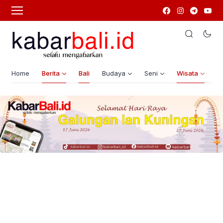
Home
Berita
Bali
Budaya
Seni
Wisata
G