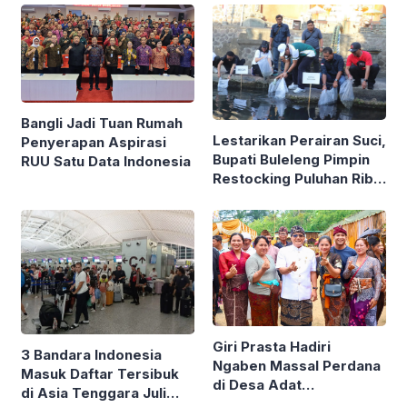
Bangli Jadi Tuan Rumah
Lestarikan Perairan Suci,
Penyerapan Aspirasi
Bupati Buleleng Pimpin
RUU Satu Data Indonesia
Restocking Puluhan Ribu
Ikan Nila di Tirta
Sudamala
Giri Prasta Hadiri
3 Bandara Indonesia
Ngaben Massal Perdana
Masuk Daftar Tersibuk
di Desa Adat
di Asia Tenggara Juli
Mengandang Buleleng,