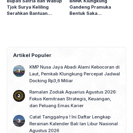
BNNK Klungkung
Bupati Satria dan Wabup
Gandeng Pramuka
Tjok Surya Keliling
Bentuk Saka
Serahkan Bantuan
Antinarkoba
Ngaben Massal
Artikel Populer
KMP Nusa Jaya Abadi Alami Kebocoran di
Laut, Pemkab Klungkung Percepat Jadwal
Docking Rp3,6 Miliar
Ramalan Zodiak Aquarius Agustus 2026:
Fokus Kemitraan Strategis, Keuangan,
dan Peluang Emas Karier
Catat Tanggalnya ! Ini Daftar Lengkap
Rerainan Kalender Bali lan Libur Nasional
Agustus 2026