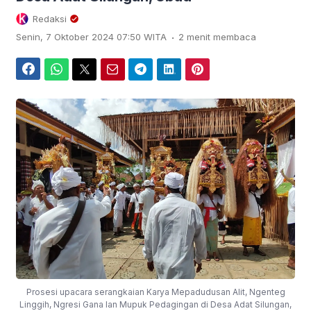
Redaksi
.
Senin, 7 Oktober 2024 07:50 WITA
2 menit membaca
Facebook
WhatsApp
Twitter
Email
Telegram
LinkedIn
Pinterest
Prosesi upacara serangkaian Karya Mepadudusan Alit, Ngenteg
Linggih, Ngresi Gana lan Mupuk Pedagingan di Desa Adat Silungan,