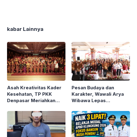
kabar Lainnya
Asah Kreativitas Kader
Pesan Budaya dan
Kesehatan, TP PKK
Karakter, Wawali Arya
Denpasar Meriahkan
Wibawa Lepas
HKG PKK ke-54
Kontingen Pramuka
Denpasar ke Jamnas XII
Cibubur