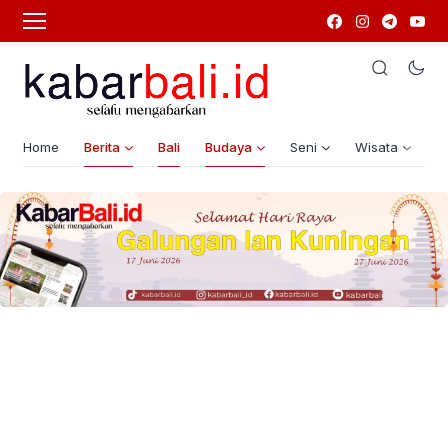
Home
Berita
Bali
Budaya
Seni
Wisata
G