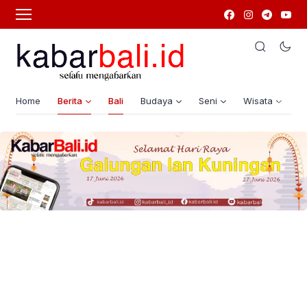
Home
Berita
Bali
Budaya
Seni
Wisata
G