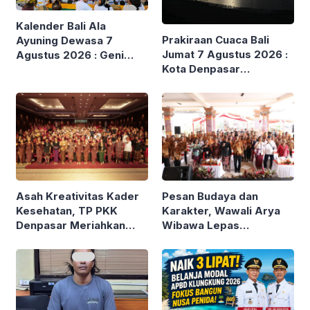
Kalender Bali Ala
Prakiraan Cuaca Bali
Ayuning Dewasa 7
Jumat 7 Agustus 2026 :
Agustus 2026 : Geni
Kota Denpasar
Rawana – Pekerjaan Baik
Cerah,BMKG Imbau
Berunsur Api, Hindari
Waspada Gelombang
Melaspas
Tinggi hingga 6 Meter
Asah Kreativitas Kader
Pesan Budaya dan
Kesehatan, TP PKK
Karakter, Wawali Arya
Denpasar Meriahkan
Wibawa Lepas
HKG PKK ke-54
Kontingen Pramuka
Denpasar ke Jamnas XII
Cibubur