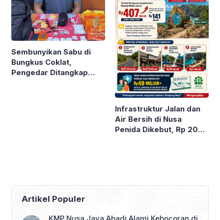
Sembunyikan Sabu di
Bungkus Coklat,
Pengedar Ditangkap
Polda Bali
Infrastruktur Jalan dan
Air Bersih di Nusa
Penida Dikebut, Rp 200
M Digelontor
Artikel Populer
KMP Nusa Jaya Abadi Alami Kebocoran di