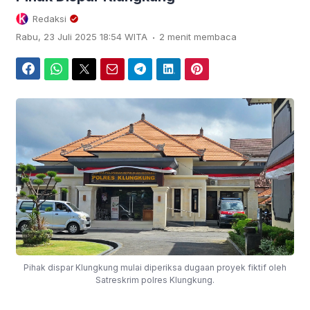
Redaksi
.
Rabu, 23 Juli 2025 18:54 WITA
2 menit membaca
Facebook
WhatsApp
Twitter
Email
Telegram
LinkedIn
Pinterest
Pihak dispar Klungkung mulai diperiksa dugaan proyek fiktif oleh
Satreskrim polres Klungkung.