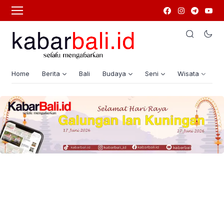
Home
Berita
Bali
Budaya
Seni
Wisata
G