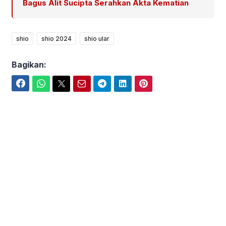
Bagus Alit Sucipta Serahkan Akta Kematian
shio
shio 2024
shio ular
Bagikan:
Facebook
WhatsApp
Twitter
Email
Telegram
LinkedIn
Pinterest