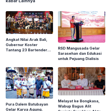
kabar Lainnya
Angkat Nilai Arak Bali,
Gubernur Koster
RSD Mangusada Gelar
Tantang 23 Bartender
Sarasehan dan Edukasi
Muda Unjuk Aksi
untuk Pejuang Dialisis
Akrobatik di Kertha Saba
Melayat ke Bongkasa,
Pura Dalem Batubayan
Wabup Bagus Alit
Gelar Karya Agung,