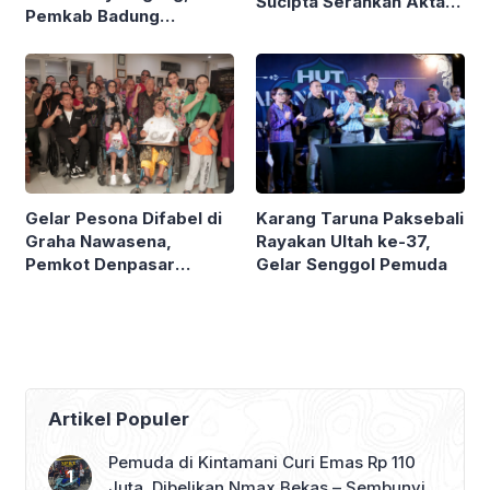
Sucipta Serahkan Akta
Pemkab Badung
Kematian
Hibahkan Rp1,7 Miliar
Gelar Pesona Difabel di
Karang Taruna Paksebali
Graha Nawasena,
Rayakan Ultah ke-37,
Pemkot Denpasar
Gelar Senggol Pemuda
Rangkul 5 Organisasi
dan Penyintas
Skizofrenia
Artikel Populer
Pemuda di Kintamani Curi Emas Rp 110
Juta, Dibelikan Nmax Bekas – Sembunyi