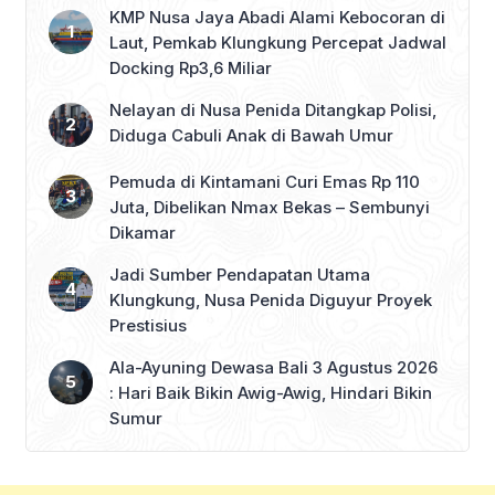
Desa/Kelurahan Merah Putih
KMP Nusa Jaya Abadi Alami Kebocoran di
(Kopdes/Kopkel) dipusatkan di Desa
Laut, Pemkab Klungkung Percepat Jadwal
Gadungan, Kecamatan Selemadeg […]
Docking Rp3,6 Miliar
Nelayan di Nusa Penida Ditangkap Polisi,
Diduga Cabuli Anak di Bawah Umur
Pemuda di Kintamani Curi Emas Rp 110
Juta, Dibelikan Nmax Bekas – Sembunyi
Dikamar
Jadi Sumber Pendapatan Utama
Klungkung, Nusa Penida Diguyur Proyek
Prestisius
Ala-Ayuning Dewasa Bali 3 Agustus 2026
: Hari Baik Bikin Awig-Awig, Hindari Bikin
Sumur