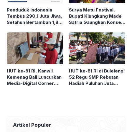
Penduduk Indonesia
Surya Metu Festival,
Tembus 290,1 Juta Jiwa,
Bupati Klungkung Made
Setahun Bertambah 1,8
Satria Gaungkan Konsep
Juta Jiwa
“Green Island”
HUT ke-81 RI, Kanwil
HUT ke-81 RI di Buleleng!
Kemenag Bali Luncurkan
52 Regu SMP Rebutan
Media-Digital Corner
Hadiah Puluhan Juta
dan Libatkan 26 UMKM
Rupiah
Artikel Populer