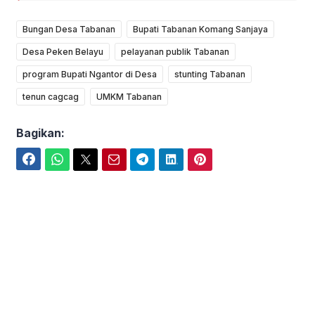
Bungan Desa Tabanan
Bupati Tabanan Komang Sanjaya
Desa Peken Belayu
pelayanan publik Tabanan
program Bupati Ngantor di Desa
stunting Tabanan
tenun cagcag
UMKM Tabanan
Bagikan:
Facebook
WhatsApp
Twitter
Email
Telegram
LinkedIn
Pinterest