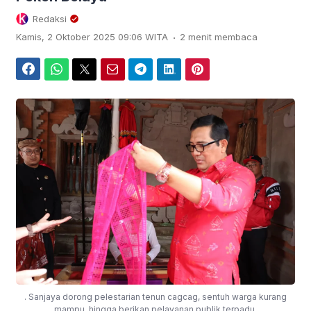
Redaksi
.
Kamis, 2 Oktober 2025 09:06 WITA
2 menit membaca
Facebook
WhatsApp
Twitter
Email
Telegram
LinkedIn
Pinterest
. Sanjaya dorong pelestarian tenun cagcag, sentuh warga kurang
mampu, hingga berikan pelayanan publik terpadu.