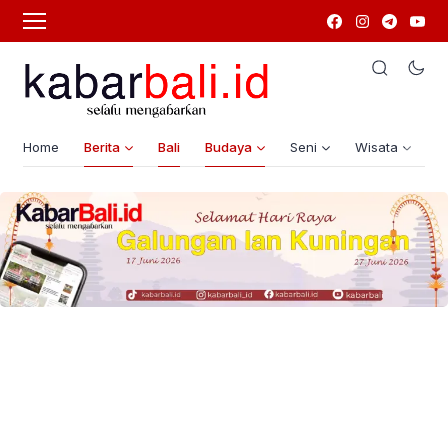
Home
Berita
Bali
Budaya
Seni
Wisata
G