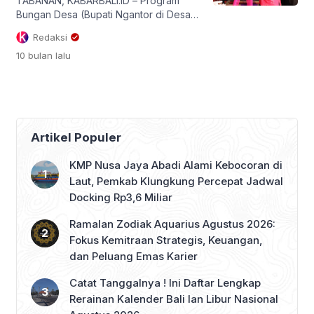
mengikuti prosesi layanan dalam kurun
TABANAN, KABARBALI.ID – Program
waktu 20 hingga 25 Maret […]
Bungan Desa (Bupati Ngantor di Desa)
kembali digelar untuk ke-61 kalinya.
Redaksi
Kali ini, Bupati Tabanan Dr. I Komang
10 bulan
lalu
Gede Sanjaya, S.E., M.M., hadir di Desa
Peken Belayu, Kecamatan Marga,
Tabanan. Dalam kunjungan ini, Sanjaya
menyerap aspirasi masyarakat,
meninjau kondisi lapangan, sekaligus
meresmikan sejumlah fasilitas desa.
Artikel Populer
Salah satunya Gedung TK Widia
Manggala […]
KMP Nusa Jaya Abadi Alami Kebocoran di
Laut, Pemkab Klungkung Percepat Jadwal
Docking Rp3,6 Miliar
Ramalan Zodiak Aquarius Agustus 2026:
Fokus Kemitraan Strategis, Keuangan,
dan Peluang Emas Karier
Catat Tanggalnya ! Ini Daftar Lengkap
Rerainan Kalender Bali lan Libur Nasional