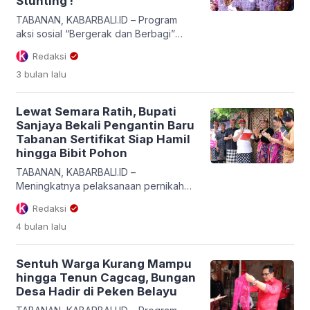
Stunting !
TABANAN, KABARBALI.ID – Program
aksi sosial “Bergerak dan Berbagi”
kembali menyapa masyarakat di
Redaksi
pelosok Kabupaten Tabanan. Ketua TP
3 bulan
lalu
PKK Kabupaten Tabanan sekaligus
Bunda PAUD Tabanan, Ny. Rai Wahyuni
Sanjaya, turun langsung menyisir
Lewat Semara Ratih, Bupati
sejumlah desa di Kecamatan Pupuan
Sanjaya Bekali Pengantin Baru
dan Selemadeg Barat untuk
Tabanan Sertifikat Siap Hamil
menyalurkan bantuan dan menyerap
hingga Bibit Pohon
aspirasi warga, Rabu (13/5/2026).
Kegiatan yang menyasar lintas generasi
TABANAN, KABARBALI.ID –
ini […]
Meningkatnya pelaksanaan pernikahan
pada hari baik (Dewasa Ayu) di bulan
Redaksi
Maret berdampak langsung pada
4 bulan
lalu
lonjakan layanan Program Semara Ratih
di Kabupaten Tabanan. Program
unggulan di bawah kepemimpinan
Sentuh Warga Kurang Mampu
Bupati Tabanan, Dr. I Komang Gede
hingga Tenun Cagcag, Bungan
Sanjaya, S.E., M.M., ini mencatat
Desa Hadir di Peken Belayu
sebanyak 104 pasangan mempelai