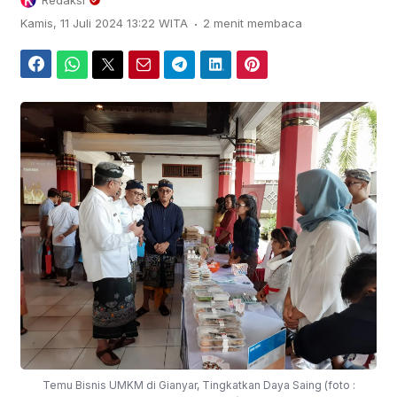
Redaksi
.
Kamis, 11 Juli 2024 13:22 WITA
2 menit membaca
Facebook
WhatsApp
Twitter
Email
Telegram
LinkedIn
Pinterest
Temu Bisnis UMKM di Gianyar, Tingkatkan Daya Saing (foto :