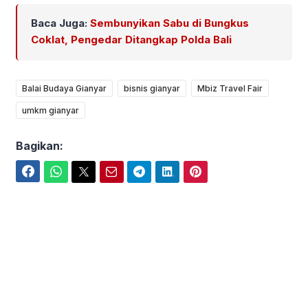
Baca Juga:
Sembunyikan Sabu di Bungkus
Coklat, Pengedar Ditangkap Polda Bali
Balai Budaya Gianyar
bisnis gianyar
Mbiz Travel Fair
umkm gianyar
Bagikan:
Facebook
WhatsApp
Twitter
Email
Telegram
LinkedIn
Pinterest