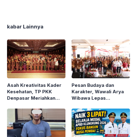
kabar Lainnya
Asah Kreativitas Kader
Pesan Budaya dan
Kesehatan, TP PKK
Karakter, Wawali Arya
Denpasar Meriahkan
Wibawa Lepas
HKG PKK ke-54
Kontingen Pramuka
Denpasar ke Jamnas XII
Cibubur