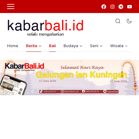
Home
Berita
Bali
Budaya
Seni
Wisata
G