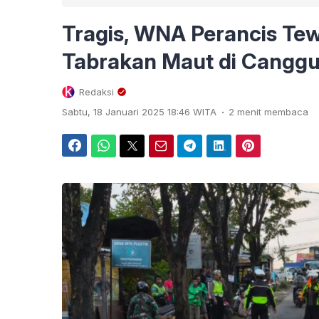
Tragis, WNA Perancis Te
Tabrakan Maut di Cangg
Redaksi
.
Sabtu, 18 Januari 2025 18:46 WITA
2 menit membaca
Facebook
WhatsApp
Twitter
Email
Telegram
LinkedIn
Pinterest