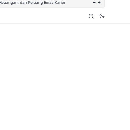
 Keuangan, dan Peluang Emas Karier
Catat Tanggalnya ! Ini 