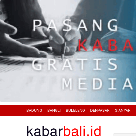
BADUNG
BANGLI
BULELENG
DENPASAR
GIANYAR