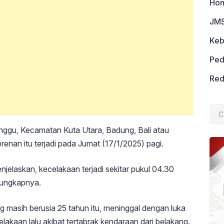
Ho
JMS
Keb
Ped
Red
Cari
untu
Canggu, Kecamatan Kuta Utara, Badung, Bali atau
nan itu terjadi pada Jumat (17/1/2025) pagi.
elaskan, kecelakaan terjadi sekitar pukul 04.30
” ungkapnya.
ng masih berusia 25 tahun itu, meninggal dengan luka
lakaan lalu akibat tertabrak kendaraan dari belakang.