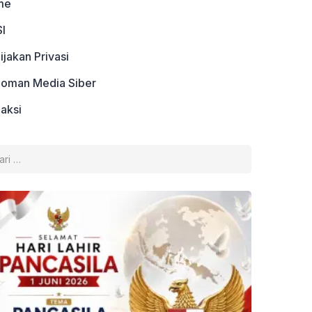
me
I
ijakan Privasi
oman Media Siber
aksi
k: