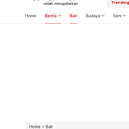
 Laut, Pemkab Klungkung Percepat Jadwal Docking Rp3,6 Miliar
Trending
Home
Berita
Bali
Budaya
Seni
›
Home
Bali