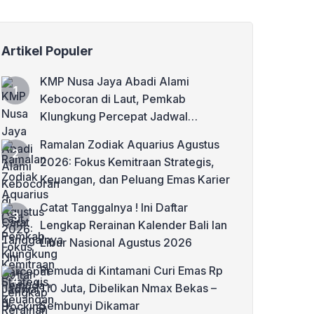
Artikel Populer
KMP Nusa Jaya Abadi Alami
Kebocoran di Laut, Pemkab
Klungkung Percepat Jadwal
Docking Rp3,6 Miliar
Ramalan Zodiak Aquarius Agustus
2026: Fokus Kemitraan Strategis,
Keuangan, dan Peluang Emas Karier
Catat Tanggalnya ! Ini Daftar
Lengkap Rerainan Kalender Bali lan
Libur Nasional Agustus 2026
Pemuda di Kintamani Curi Emas Rp
110 Juta, Dibelikan Nmax Bekas –
Sembunyi Dikamar