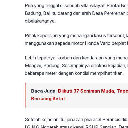
Pria yang tinggal di sebuah villa wilayah Pantai
Badung, Bali itu datang dari arah Desa Pererenan
dibelakangnya.
Pihak kepolisian yang menangani kasus tersebut, 
menggunakan sepeda motor Honda Vario berplat D
Lebih tepatnya, korban dan kendaraan yang mena
Mengwi, Badung. Sesampainya di lokasi kejadian, k
beberapa meter dengan kondisi memprihatinkan.
Baca Juga:
Diikuti 37 Seniman Muda, Tap
Bersaing Ketat
Setelah kejadian itu, jenazah pria asal Peranci
I.G.N.G Ngoerah atau dikenal RSUP Sanglah, Den