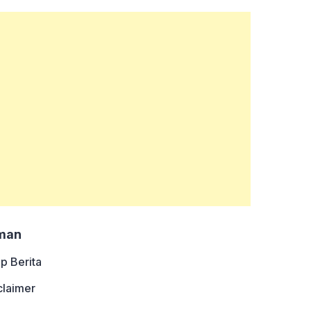
man
ip Berita
claimer