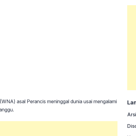
NA) asal Perancis meninggal dunia usai mengalami
La
Canggu.
Ars
Dis