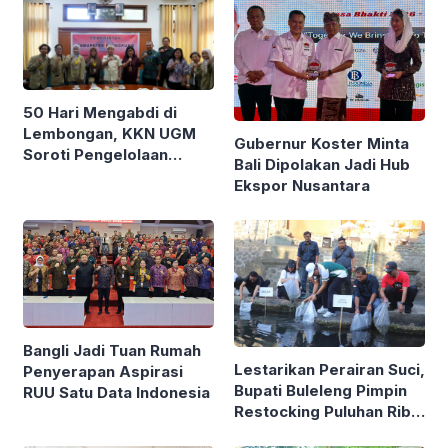
50 Hari Mengabdi di
Lembongan, KKN UGM
Gubernur Koster Minta
Soroti Pengelolaan
Bali Dipolakan Jadi Hub
Sampah Ekonomi
Ekspor Nusantara
Sirkular
Bangli Jadi Tuan Rumah
Lestarikan Perairan Suci,
Penyerapan Aspirasi
Bupati Buleleng Pimpin
RUU Satu Data Indonesia
Restocking Puluhan Ribu
Ikan Nila di Tirta