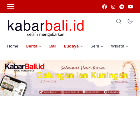
Home
Berita
Bali
Budaya
Seni
Wisata
G