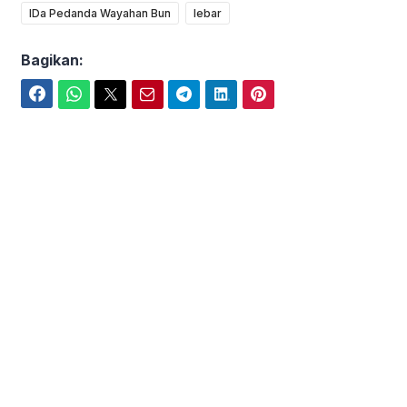
IDa Pedanda Wayahan Bun
lebar
Bagikan:
Facebook
WhatsApp
Twitter
Email
Telegram
LinkedIn
Pinterest