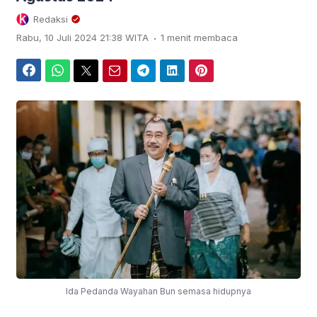
Redaksi
.
Rabu, 10 Juli 2024 21:38 WITA
1 menit membaca
Facebook
WhatsApp
Twitter
Email
Telegram
LinkedIn
Pinterest
Ida Pedanda Wayahan Bun semasa hidupnya