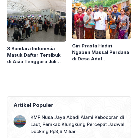
Sudamala
Giri Prasta Hadiri
3 Bandara Indonesia
Ngaben Massal Perdana
Masuk Daftar Tersibuk
di Desa Adat
di Asia Tenggara Juli
Mengandang Buleleng,
2026, Ngurah Rai
Serahkan Punia Puluhan
Peringkat Kesembilan
Juta
Artikel Populer
KMP Nusa Jaya Abadi Alami Kebocoran di
Laut, Pemkab Klungkung Percepat Jadwal
Docking Rp3,6 Miliar