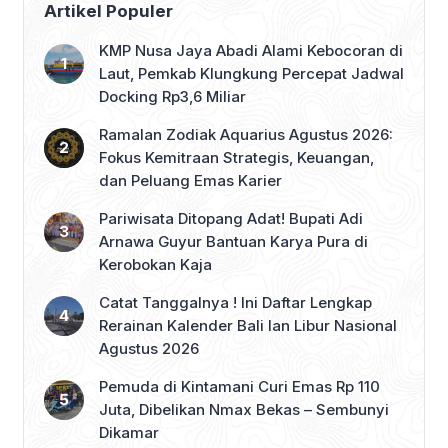
Artikel Populer
terkendala suhu ruang yang […]
KMP Nusa Jaya Abadi Alami Kebocoran di
Laut, Pemkab Klungkung Percepat Jadwal
Docking Rp3,6 Miliar
Ramalan Zodiak Aquarius Agustus 2026:
Fokus Kemitraan Strategis, Keuangan,
dan Peluang Emas Karier
Pariwisata Ditopang Adat! Bupati Adi
Arnawa Guyur Bantuan Karya Pura di
Kerobokan Kaja
Catat Tanggalnya ! Ini Daftar Lengkap
Rerainan Kalender Bali lan Libur Nasional
Agustus 2026
Pemuda di Kintamani Curi Emas Rp 110
Juta, Dibelikan Nmax Bekas – Sembunyi
Dikamar