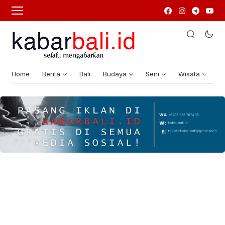
Home
Berita
Bali
Budaya
Seni
Wisata
G