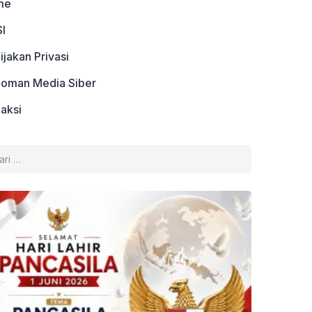
me
I
ijakan Privasi
oman Media Siber
aksi
k: