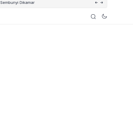
– Sembunyi Dikamar
Catat Tanggalnya ! Ini 