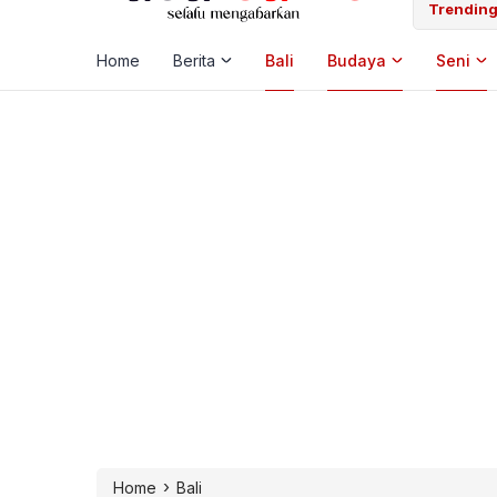
 Laut, Pemkab Klungkung Percepat Jadwal Docking Rp3,6 Miliar
Trending
Home
Berita
Bali
Budaya
Seni
›
Home
Bali