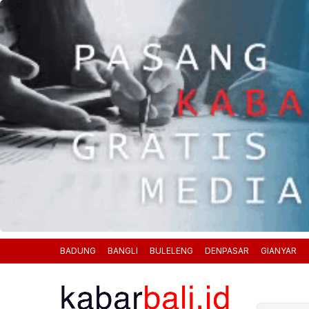
BADUNG
BANGLI
BULELENG
DENPASAR
GIANYAR