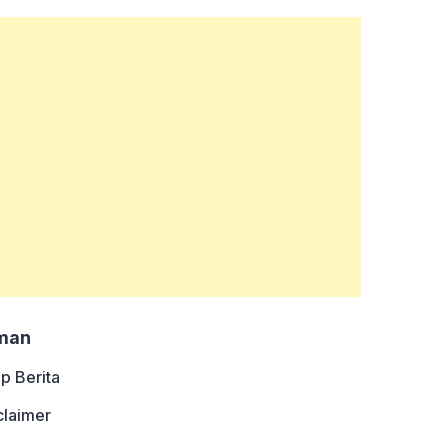
man
ip Berita
claimer