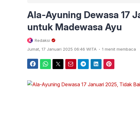
Ala-Ayuning Dewasa 17 Ja
untuk Madewasa Ayu
Redaksi
.
Jumat, 17 Januari 2025 06:46 WITA
1 menit membaca
Facebook
WhatsApp
Twitter
Email
Telegram
LinkedIn
Pinterest