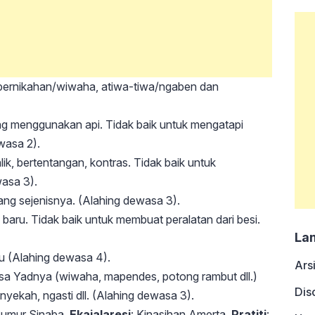
 pernikahan/wiwaha, atiwa-tiwa/ngaben dan
ang menggunakan api. Tidak baik untuk mengatapi
wasa 2).
ik, bertentangan, kontras. Tidak baik untuk
asa 3).
ang sejenisnya. (Alahing dewasa 3).
baru. Tidak baik untuk membuat peralatan dari besi.
La
u (Alahing dewasa 4).
Ars
sa Yadnya (wiwaha, mapendes, potong rambut dll.)
Dis
yekah, ngasti dll. (Alahing dewasa 3).
Sumur Sinaba,
Ekajalaresi
: Kinasihan Amerta,
Pratiti
: