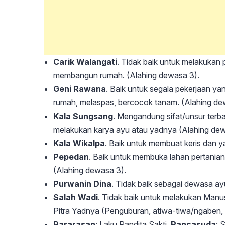
Carik Walangati
. Tidak baik untuk melakukan
membangun rumah. (Alahing dewasa 3).
Geni Rawana
. Baik untuk segala pekerjaan y
rumah, melaspas, bercocok tanam. (Alahing de
Kala Sungsang
. Mengandung sifat/unsur terbal
melakukan karya ayu atau yadnya (Alahing dew
Kala Wikalpa
. Baik untuk membuat keris dan y
Pepedan
. Baik untuk membuka lahan pertanian 
(Alahing dewasa 3).
Purwanin Dina
. Tidak baik sebagai dewasa ay
Salah Wadi
. Tidak baik untuk melakukan Manu
Pitra Yadnya (Penguburan, atiwa-tiwa/ngaben, n
Pararasan
: Laku Pandita Sakti,
Pancasuda
: 