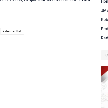
Ho
JMS
Keb
Ped
kalender Bali
Red
Cari
untu