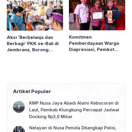
Komitmen
Aksi ‘Berbelanja dan
Pemberdayaan Warga
Berbagi’ PKK se-Bali di
Diapresiasi, Pemkot
Jembrana, Borong
Denpasar Sabet LPM
Produk UMKM hingga
Award di Bandung
Bagi Sembako
Artikel Populer
KMP Nusa Jaya Abadi Alami Kebocoran di
Laut, Pemkab Klungkung Percepat Jadwal
Docking Rp3,6 Miliar
Nelayan di Nusa Penida Ditangkap Polisi,