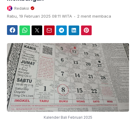
Redaksi
.
Rabu, 19 Februari 2025 08:11 WITA
2 menit membaca
Facebook
WhatsApp
Twitter
Email
Telegram
LinkedIn
Pinterest
Kalender Bali Februari 2025