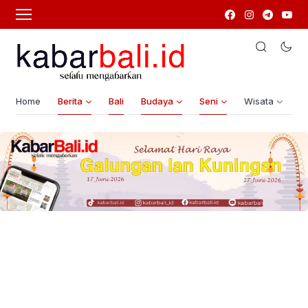
Home
Berita
Bali
Budaya
Seni
Wisata
G