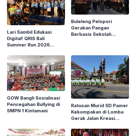
Buleleng Pelopori
Gerakan Pangan
Lari Sambil Edukasi
Berbasis Sekolah
Digital! QRIS Bali
Bareng Kemendagri
Summer Run 2026
Diikuti Ribuan Pelari di
Renon
GOW Bangli Sosialisasi
Pencegahan Bullying di
Ratusan Murid SD Pamer
SMPN 1 Kintamani
Kekompakan di Lomba
Gerak Jalan Kreasi
Gianyar