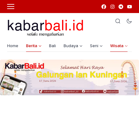
Home
Berita
Bali
Budaya
Seni
Wisata
G