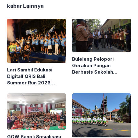
kabar Lainnya
Buleleng Pelopori
Gerakan Pangan
Lari Sambil Edukasi
Berbasis Sekolah
Digital! QRIS Bali
Bareng Kemendagri
Summer Run 2026
Diikuti Ribuan Pelari di
Renon
GOW Bangli Sosialisasi