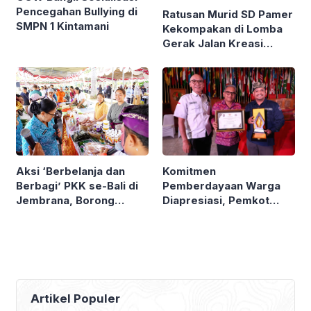
Pencegahan Bullying di
Ratusan Murid SD Pamer
SMPN 1 Kintamani
Kekompakan di Lomba
Gerak Jalan Kreasi
Gianyar
Komitmen
Aksi ‘Berbelanja dan
Pemberdayaan Warga
Berbagi’ PKK se-Bali di
Diapresiasi, Pemkot
Jembrana, Borong
Denpasar Sabet LPM
Produk UMKM hingga
Award di Bandung
Bagi Sembako
Artikel Populer