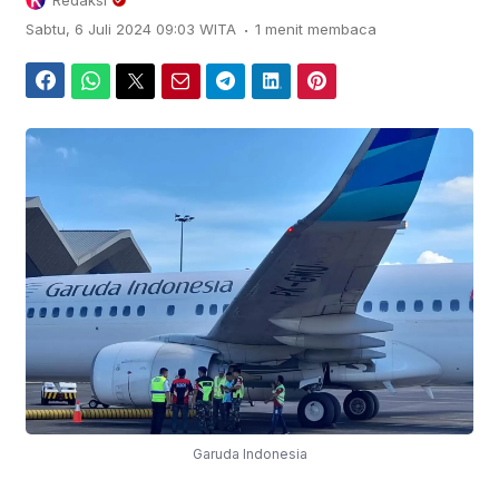
Redaksi
.
Sabtu, 6 Juli 2024 09:03 WITA
1 menit membaca
Facebook
WhatsApp
Twitter
Email
Telegram
LinkedIn
Pinterest
Garuda Indonesia