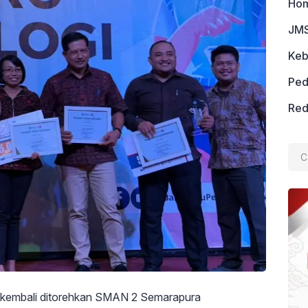
Ho
JMS
Keb
Ped
Red
Cari
untu
n kembali ditorehkan SMAN 2 Semarapura