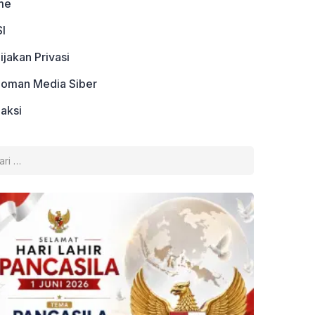
me
I
ijakan Privasi
oman Media Siber
aksi
k: