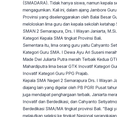
(SMADARA). Tidak hanya siswa, namun kepala sek
mengagumkan. Kali ini, dalam ajang Jambore Gur
Provinsi yang diselenggarakan oleh Balai Besar
meloloskan lima guru dan kepala sekolah ketahap 5 
SMAN 2 Semarapura, Drs. I Wayan Janiarta, M.Si.
Kategori Kepala SMA tingkat Provinsi Bali.
Sementara itu, lima orang guru yaitu Cahyanto S
Kategori Guru SMA. I Dewa Ayu Ari Suseni meraih
Made Dwi Juliarta Putra meraih Terbaik Kedua GTK
Mahardiputra lima besar GTK Inovatif Kategori Gu
Inovatif Kategori Guru PPG Prajab.
Kepala SMA Negeri 2 Semarapura Drs. I Wayan Jani
diajang lain yang digelar oleh PB PGRI Pusat tahu
juga mendapat penghargaan terbaik. Janiarta mera
Inovatif dan Berdedikasi, dan Cahyanto Setiyatmok
Berdedikasi SMA/MA tingkat provinsi Bali. “Bagi
melajutkan seleksi ke tingkat Nasional serangkaian 