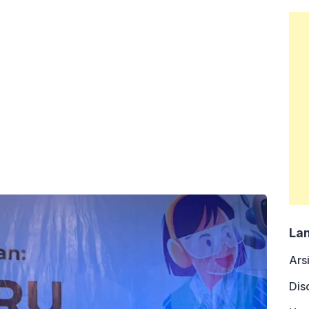
La
Ars
Dis