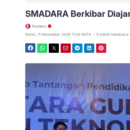
SMADARA Berkibar Diaj
Redaksi
.
Senin, 11 November 2024 11:43 WITA
3 menit membaca
Facebook
WhatsApp
Twitter
Email
Telegram
LinkedIn
Pinterest