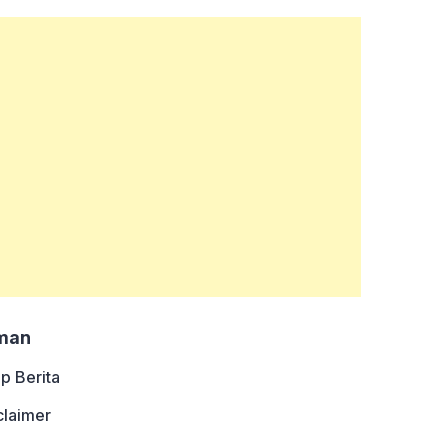
man
ip Berita
claimer