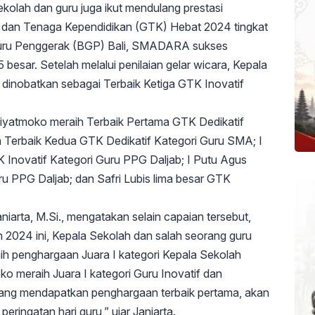
olah dan guru juga ikut mendulang prestasi
u dan Tenaga Kependidikan (GTK) Hebat 2024 tingkat
 Guru Penggerak (BGP) Bali, SMADARA sukses
besar. Setelah melalui penilaian gelar wicara, Kepala
 dinobatkan sebagai Terbaik Ketiga GTK Inovatif
etiyatmoko meraih Terbaik Pertama GTK Dedikatif
 Terbaik Kedua GTK Dedikatif Kategori Guru SMA; I
 Inovatif Kategori Guru PPG Daljab; I Putu Agus
ru PPG Daljab; dan Safri Lubis lima besar GTK
arta, M.Si., mengatakan selain capaian tersebut,
n 2024 ini, Kepala Sekolah dan salah seorang guru
ih penghargaan Juara I kategori Kepala Sekolah
o meraih Juara I kategori Guru Inovatif dan
 yang mendapatkan penghargaan terbaik pertama, akan
peringatan hari guru,” ujar Janiarta.