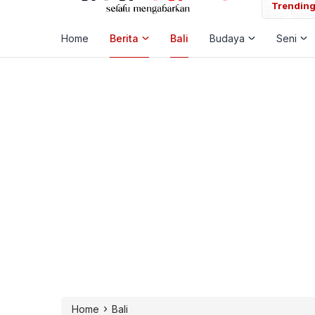
nawa Guyur Bantuan Karya Pura di Kerobokan Kaja
Trending
Home
Berita
Bali
Budaya
Seni
›
Home
Bali