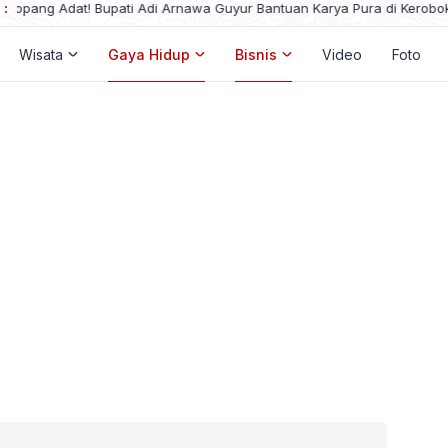
 :
Pemuda di Kintamani Curi Emas Rp 110 Juta, Dibelikan Nmax Bekas 
Wisata
Gaya Hidup
Bisnis
Video
Foto