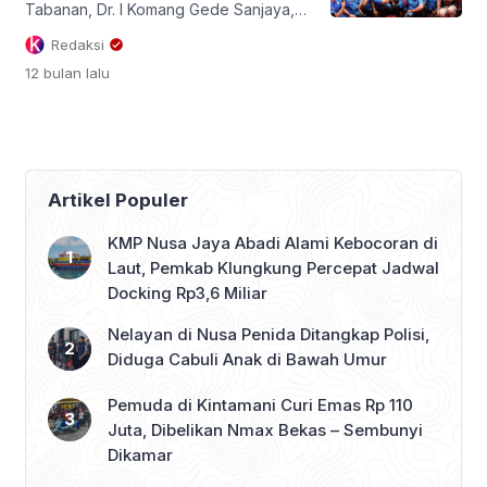
Tabanan, Dr. I Komang Gede Sanjaya,
S.E., M.M., menegaskan peran strategis
Redaksi
Komite Nasional Pemuda Indonesia
12 bulan
lalu
(KNPI) sebagai motor penggerak
kreativitas, inovasi, dan kolaborasi
lintas sektor demi mewujudkan
Tabanan yang maju, sejahtera, dan
berdaya saing. Amanat tersebut ia
sampaikan saat menghadiri sekaligus
Artikel Populer
memberikan arahan pada pelantikan
pengurus DPD KNPI Tabanan periode
KMP Nusa Jaya Abadi Alami Kebocoran di
2025–2028, […]
Laut, Pemkab Klungkung Percepat Jadwal
Docking Rp3,6 Miliar
Nelayan di Nusa Penida Ditangkap Polisi,
Diduga Cabuli Anak di Bawah Umur
Pemuda di Kintamani Curi Emas Rp 110
Juta, Dibelikan Nmax Bekas – Sembunyi
Dikamar