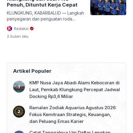
Penuh, Dituntut Kerja Cepat
KLUNGKUNG, KABARBALI.ID — Langkah
penyegaran dan penguatan roda
birokrasi di lingkungan Pemerintah
Redaksi
Kabupaten Klungkung resmi digulirkan.
2 bulan
lalu
Sebanyak 175 Pegawai Negeri Sipil
(PNS) secara sah mengambil sumpah
jabatan dan menerima Surat Keputusan
(SK) Pengangkatannya sebagai PNS
penuh dalam upacara resmi yang
digelar pada Selasa (2/6/2026).
Artikel Populer
Menariknya, sebelum prosesi
administratif dimulai, seluruh aparatur
KMP Nusa Jaya Abadi Alami Kebocoran di
baru ini diwajibkan mengikuti […]
Laut, Pemkab Klungkung Percepat Jadwal
Docking Rp3,6 Miliar
Ramalan Zodiak Aquarius Agustus 2026:
Fokus Kemitraan Strategis, Keuangan,
dan Peluang Emas Karier
Catat Tanggalnya ! Ini Daftar Lengkap