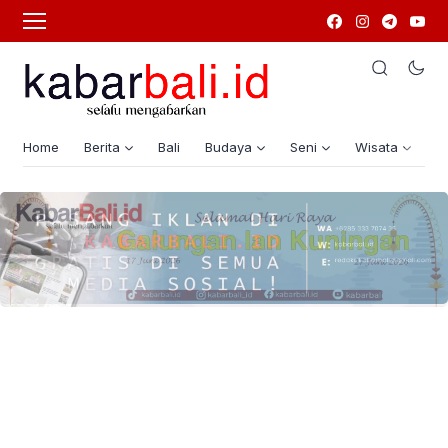
Home
Berita
Bali
Budaya
Seni
Wisata
G