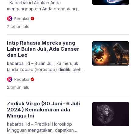
Kabarbali.id Apakah Anda
menganggap diri Anda orang yang
sangat sensitif ? Jangan terlalu khawatir
Redaksi
membuat kesalahan dan menyakiti
2 tahun
lalu
orang lain secara tidak sengaja
sehingga terkadang hal itu
menghalangi Anda untuk keluar dan
Intip Rahasia Mereka yang
melakukan sesuatu? Anda mungkin
Lahir Bulan Juli, Ada Canser
berasumsi bahwa semua orang yang
dan Leo
sensitif adalah introvert, tetapi ada
banyak orang yang mudah bergaul dan
kabarbali.id – Bulan Juli jika merujuk
sensitif. Mereka […]
tanda zodiac (horoscop) dimiliki oleh
orang kelahiran di bulan Juli. Dan
Redaksi
mereka adalah Canser dan Leo.
2 tahun
lalu
Dengan karakteristik, kelebihan, dan
kekurangan yang unik. Lalu bagaimana
terkait keduanya ? atau sahabat
Zodiak Virgo (30 Juni- 6 Juli
kabarbali ada berzodiak dan berulang
2024 ) Kemakmuran ada
tahun bulan ini ? Zodiak bulan Juli
Minggu Ini
memiliki beberapa aspek penting yang
perlu diketahui, […]
kabarbali.id – Prediksi Horoskop
Mingguan mengatakan, dapatkan