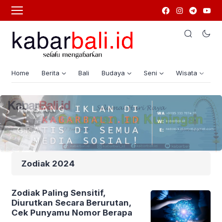
Home
Berita
Bali
Budaya
Seni
Wisata
G
Zodiak 2024
Zodiak Paling Sensitif,
Diurutkan Secara Berurutan,
Cek Punyamu Nomor Berapa