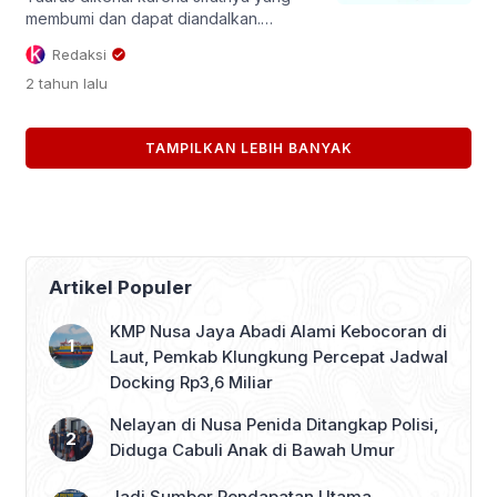
untuk meyakinkan orang-orang
membumi dan dapat diandalkan.
dengan […]
Mereka memiliki rasa tekad dan
Redaksi
ketekunan yang kuat. Mereka
2 tahun
lalu
menemukan kenyamanan dan
keamanan dalam stabilitas dan mencari
rasa kepastian dalam hidup mereka.
TAMPILKAN LEBIH BANYAK
Penduduk asli Taurus adalah orang
yang praktis, dan mereka berkembang
dalam rutinitas dan struktur. Diperintah
oleh Venus, penduduk asli Taurus
dikenal karena kecintaan mereka […]
Artikel Populer
KMP Nusa Jaya Abadi Alami Kebocoran di
Laut, Pemkab Klungkung Percepat Jadwal
Docking Rp3,6 Miliar
Nelayan di Nusa Penida Ditangkap Polisi,
Diduga Cabuli Anak di Bawah Umur
Jadi Sumber Pendapatan Utama