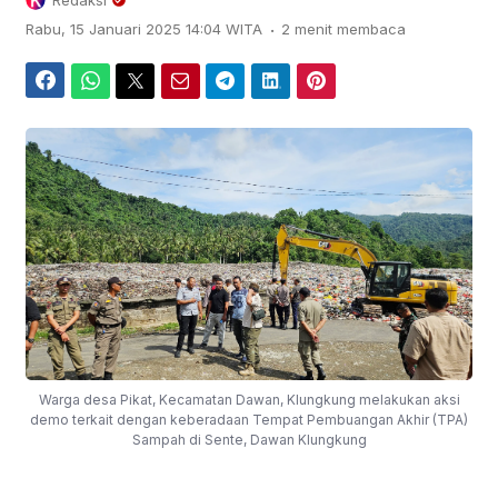
Redaksi
.
Rabu, 15 Januari 2025 14:04 WITA
2 menit membaca
Facebook
WhatsApp
Twitter
Email
Telegram
LinkedIn
Pinterest
Warga desa Pikat, Kecamatan Dawan, Klungkung melakukan aksi
demo terkait dengan keberadaan Tempat Pembuangan Akhir (TPA)
Sampah di Sente, Dawan Klungkung