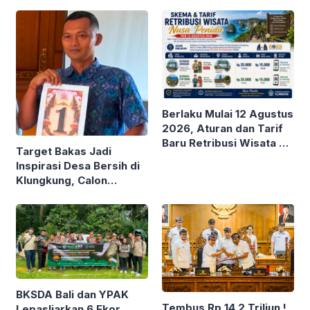
Berlaku Mulai 12 Agustus
2026, Aturan dan Tarif
Baru Retribusi Wisata di
Target Bakas Jadi
Nusa Penida
Inspirasi Desa Bersih di
Klungkung, Calon
Perbekel I Kadek
Widiasa Siapkan
Program Unggulan
BKSDA Bali dan YPAK
Tembus Rp 14,2 Triliun !
Lepasliarkan 6 Ekor