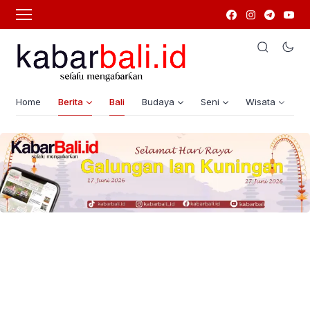
Home
Berita
Bali
Budaya
Seni
Wisata
G