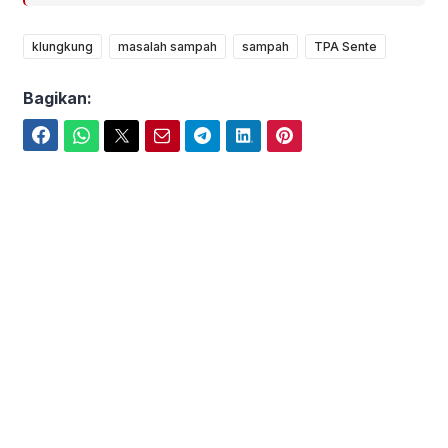
klungkung
masalah sampah
sampah
TPA Sente
Bagikan:
Facebook
WhatsApp
Twitter
Email
Telegram
LinkedIn
Pinterest