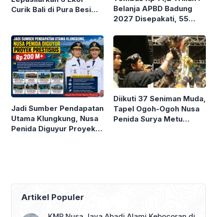
Belanja APBD Badung
Curik Bali di Pura Besi
2027 Disepakati, 55
Kalung Tabanan
Persen Lebih Buat Jalan
Baru
Diikuti 37 Seniman Muda,
Jadi Sumber Pendapatan
Tapel Ogoh-Ogoh Nusa
Utama Klungkung, Nusa
Penida Surya Metu
Penida Diguyur Proyek
Bersaing Ketat
Prestisius
Artikel Populer
KMP Nusa Jaya Abadi Alami Kebocoran di