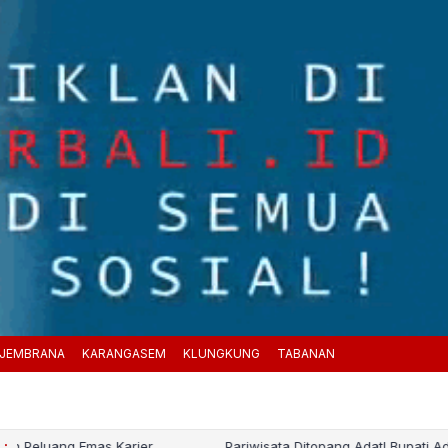
JEMBRANA
KARANGASEM
KLUNGKUNG
TABANAN
 :
Pariwisata Ditopang Adat! Bupati Adi Arnawa Guyur Bantuan Karya P