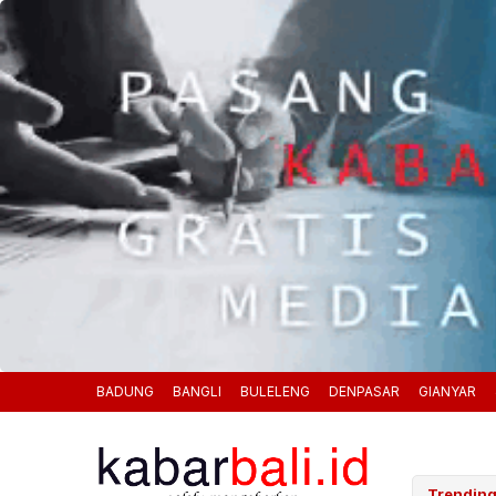
BADUNG
BANGLI
BULELENG
DENPASAR
GIANYAR
okus Kemitraan Strategis, Keuangan, dan Peluang Emas Karier
Trending