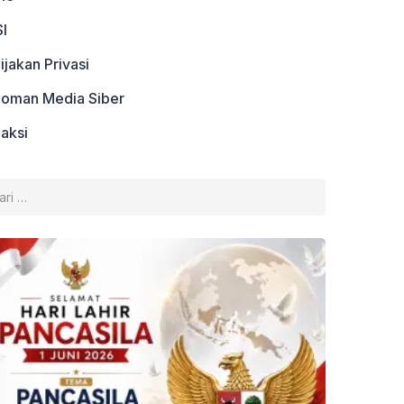
I
ijakan Privasi
oman Media Siber
aksi
k: