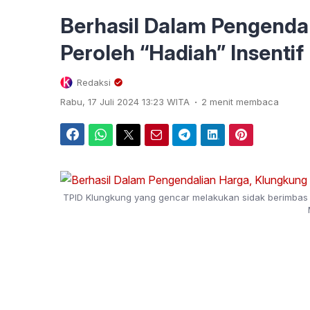
Berhasil Dalam Pengenda
Peroleh “Hadiah” Insentif 
Redaksi
.
Rabu, 17 Juli 2024 13:23 WITA
2 menit membaca
Facebook
WhatsApp
Twitter
Email
Telegram
LinkedIn
Pinterest
TPID Klungkung yang gencar melakukan sidak berimbas p