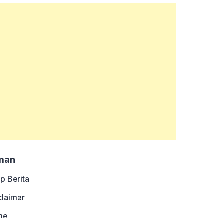
man
ip Berita
claimer
me