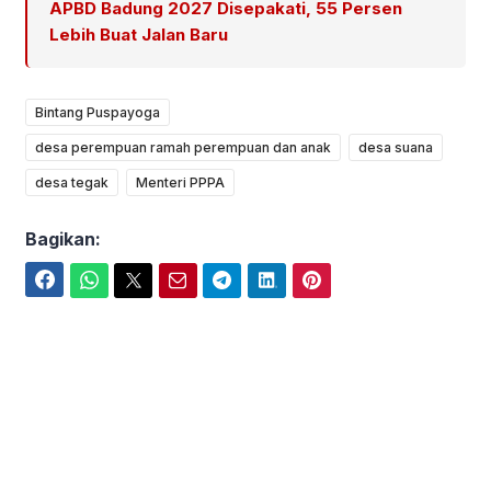
APBD Badung 2027 Disepakati, 55 Persen
Lebih Buat Jalan Baru
Bintang Puspayoga
desa perempuan ramah perempuan dan anak
desa suana
desa tegak
Menteri PPPA
Bagikan:
Facebook
WhatsApp
Twitter
Email
Telegram
LinkedIn
Pinterest