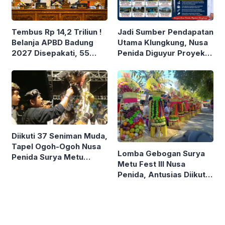
Tembus Rp 14,2 Triliun !
Jadi Sumber Pendapatan
Belanja APBD Badung
Utama Klungkung, Nusa
2027 Disepakati, 55
Penida Diguyur Proyek
Persen Lebih Buat Jalan
Prestisius
Baru
Diikuti 37 Seniman Muda,
Tapel Ogoh-Ogoh Nusa
Lomba Gebogan Surya
Penida Surya Metu
Metu Fest III Nusa
Bersaing Ketat
Penida, Antusias Diikuti
Seluruh Desa