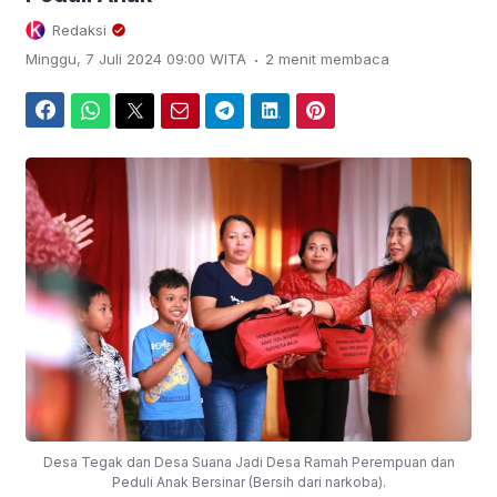
Redaksi
.
Minggu, 7 Juli 2024 09:00 WITA
2 menit membaca
Facebook
WhatsApp
Twitter
Email
Telegram
LinkedIn
Pinterest
Desa Tegak dan Desa Suana Jadi Desa Ramah Perempuan dan
Peduli Anak Bersinar (Bersih dari narkoba).