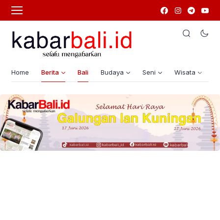
Home
Berita
Bali
Budaya
Seni
Wisata
G