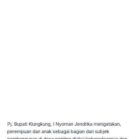
Pj. Bupati Klungkung, I Nyoman Jendrika mengatakan,
perempuan dan anak sebagai bagian dari subjek
pembangunan di desa penting diakui keberadaannya dan