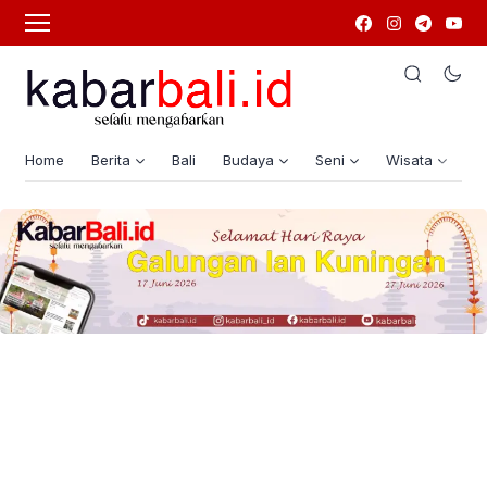
Home
Berita
Bali
Budaya
Seni
Wisata
G