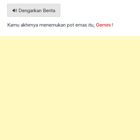
🔊 Dengarkan Berita
Kamu akhirnya menemukan pot emas itu,
Gemini
!