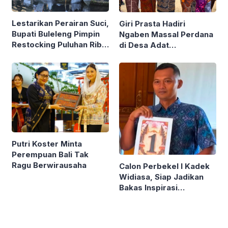
Lestarikan Perairan Suci,
Giri Prasta Hadiri
Bupati Buleleng Pimpin
Ngaben Massal Perdana
Restocking Puluhan Ribu
di Desa Adat
Ikan Nila di Tirta
Mengandang Buleleng,
Sudamala
Serahkan Punia Puluhan
Juta
Putri Koster Minta
Perempuan Bali Tak
Ragu Berwirausaha
Calon Perbekel I Kadek
Widiasa, Siap Jadikan
Bakas Inspirasi
Klungkung