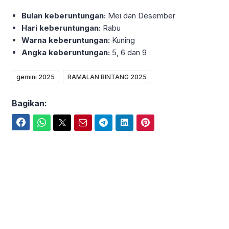
Bulan keberuntungan:
Mei dan Desember
Hari keberuntungan:
Rabu
Warna keberuntungan:
Kuning
Angka keberuntungan:
5, 6 dan 9
gemini 2025
RAMALAN BINTANG 2025
Bagikan:
Facebook
WhatsApp
Twitter
Email
Telegram
LinkedIn
Pinterest