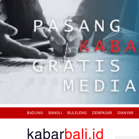
BADUNG
BANGLI
BULELENG
DENPASAR
GIANYAR