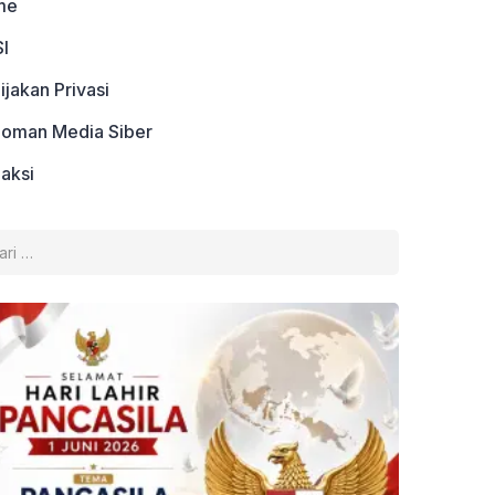
me
I
ijakan Privasi
oman Media Siber
aksi
k: