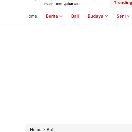
 Laut, Pemkab Klungkung Percepat Jadwal Docking Rp3,6 Miliar
Trending
Home
Berita
Bali
Budaya
Seni
›
Home
Bali