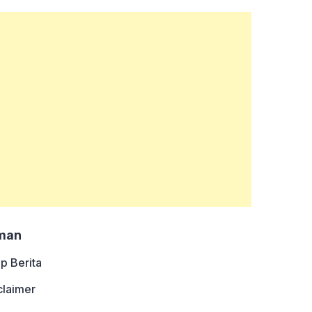
man
ip Berita
claimer