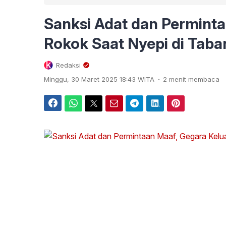
Sanksi Adat dan Perminta
Rokok Saat Nyepi di Tab
Redaksi
.
Minggu, 30 Maret 2025 18:43 WITA
2 menit membaca
Facebook
WhatsApp
Twitter
Email
Telegram
LinkedIn
Pinterest