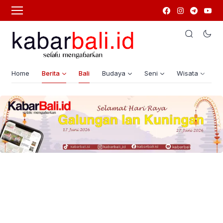
Home
Berita
Bali
Budaya
Seni
Wisata
G