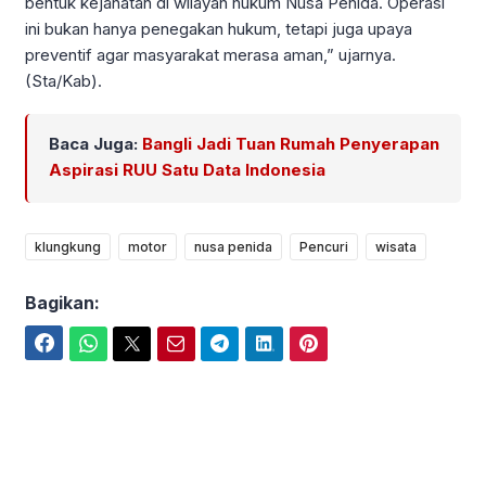
bentuk kejahatan di wilayah hukum Nusa Penida. Operasi
ini bukan hanya penegakan hukum, tetapi juga upaya
preventif agar masyarakat merasa aman,” ujarnya.
(Sta/Kab).
Baca Juga:
Bangli Jadi Tuan Rumah Penyerapan
Aspirasi RUU Satu Data Indonesia
klungkung
motor
nusa penida
Pencuri
wisata
Bagikan:
Facebook
WhatsApp
Twitter
Email
Telegram
LinkedIn
Pinterest