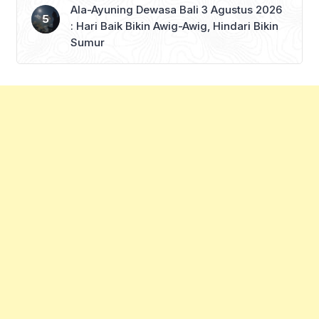
Ala-Ayuning Dewasa Bali 3 Agustus 2026
: Hari Baik Bikin Awig-Awig, Hindari Bikin
Sumur