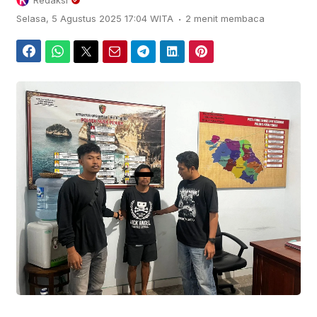
Redaksi
.
Selasa, 5 Agustus 2025 17:04 WITA
2 menit membaca
Facebook
WhatsApp
Twitter
Email
Telegram
LinkedIn
Pinterest