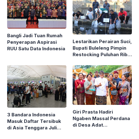
Bangli Jadi Tuan Rumah
Lestarikan Perairan Suci,
Penyerapan Aspirasi
Bupati Buleleng Pimpin
RUU Satu Data Indonesia
Restocking Puluhan Ribu
Ikan Nila di Tirta
Sudamala
Giri Prasta Hadiri
3 Bandara Indonesia
Ngaben Massal Perdana
Masuk Daftar Tersibuk
di Desa Adat
di Asia Tenggara Juli
Mengandang Buleleng,
2026, Ngurah Rai
Serahkan Punia Puluhan