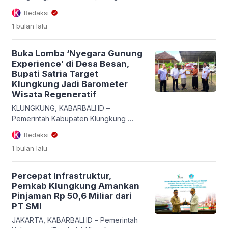
Rapat Koordinasi (Rakor) strategis
Redaksi
bersama Gubernur Bali, I Wayan Koster,
1 bulan
lalu
dan Menteri Perhubungan RI, Dudy
Purwagandhi, di Gedung Kertha Sabha,
Rumah Jabatan Gubernur Bali, Kamis
Buka Lomba ‘Nyegara Gunung
(9/7/2026). Pertemuan tingkat tinggi ini
Experience’ di Desa Besan,
secara khusus membahas percepatan
Bupati Satria Target
pembangunan infrastruktur transportasi
Klungkung Jadi Barometer
di Pulau Dewata, dengan fokus utama
Wisata Regeneratif
pada rencana pengembangan […]
KLUNGKUNG, KABARBALI.ID –
Pemerintah Kabupaten Klungkung
mematangkan langkah nyata dalam
Redaksi
mewujudkan sektor pariwisata yang
1 bulan
lalu
tidak hanya mengejar kuantitas,
melainkan kualitas dan keberlanjutan
lingkungan. Terbaru, Bupati Klungkung
Percepat Infrastruktur,
I Made Satria secara resmi membuka
Pemkab Klungkung Amankan
kegiatan Penilaian Lapangan Lomba
Pinjaman Rp 50,6 Miliar dari
Inovasi “Nyegara Gunung Experience”
PT SMI
yang berpusat di TPST3R Desa Besan,
Kecamatan Dawan, Klungkung, Rabu
JAKARTA, KABARBALI.ID – Pemerintah