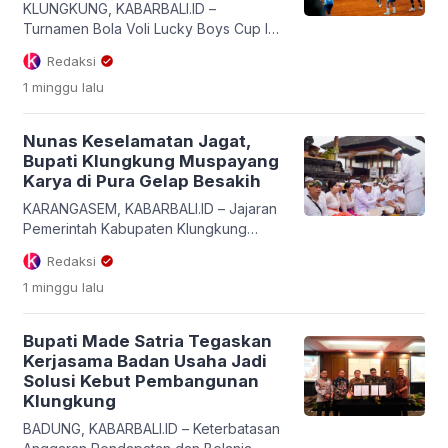
KLUNGKUNG, KABARBALI.ID –
Turnamen Bola Voli Lucky Boys Cup I
Tahun 2026 yang bergulir di GOR Abdi
Redaksi
Winangun, Dusun Gembalan, Desa
1 minggu
lalu
Selat, Kabupaten Klungkung, resmi
ditutup pada Kamis (30/7/2026) malam.
Penutupan ajang bergengsi yang
Nunas Keselamatan Jagat,
berlangsung meriah tersebut dilakukan
Bupati Klungkung Muspayang
langsung oleh Bupati Klungkung, I
Karya di Pura Gelap Besakih
Made Satria. Turut hadir mendampingi
Bupati dalam acara penutupan, yakni
KARANGASEM, KABARBALI.ID – Jajaran
Kepala Inspektorat […]
Pemerintah Kabupaten Klungkung
menggelar persembahyangan bersama
Redaksi
dalam rangka Puncak Karya Aci
1 minggu
lalu
Pengenteg Jagat di Pura Gelap,
Kompleks Pura Agung Besakih,
Kecamatan Rendang, Karangasem,
Bupati Made Satria Tegaskan
Rabu (29/7/2026). Prosesi
Kerjasama Badan Usaha Jadi
persembahyangan puncak karya yang
Solusi Kebut Pembangunan
bertepatan dengan Rahina Purnama
Klungkung
Karo ini dihadiri langsung oleh Bupati
Klungkung I Made Satria didampingi Ny.
BADUNG, KABARBALI.ID – Keterbatasan