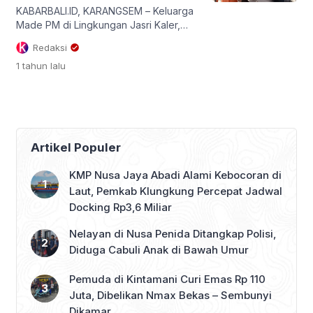
Lapangan […]
KABARBALI.ID, KARANGSEM – Keluarga
Made PM di Lingkungan Jasri Kaler,
Kelurahan Subagan,
Redaksi
Kecamatan/Kabupaten Karangasem
1 tahun
lalu
syok mendengar kematian korban
yang menyisakan kejanggalan, yang
diduga korban tindak kriminal. Yang
mana jenazah pemuda itu
mengambang di perairan Pantai
Balangan, Kuta Selatan, Badung, pada
Artikel Populer
Minggu (13/7/2025), menyisakan tanda
tanya besar. Kepala Lingkungan Jasri
KMP Nusa Jaya Abadi Alami Kebocoran di
Kaler, I Wayan Sidra, yang juga kerabat
Laut, Pemkab Klungkung Percepat Jadwal
[…]
Docking Rp3,6 Miliar
Nelayan di Nusa Penida Ditangkap Polisi,
Diduga Cabuli Anak di Bawah Umur
Pemuda di Kintamani Curi Emas Rp 110
Juta, Dibelikan Nmax Bekas – Sembunyi
Dikamar