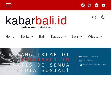
Home
Berita
Bali
Budaya
Seni
Wisata
G