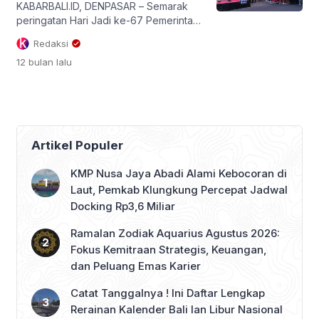
KABARBALI.ID, DENPASAR – Semarak
peringatan Hari Jadi ke-67 Pemerintah
Provinsi Bali diisi dengan kegiatan fun
Redaksi
run 5K bertajuk “Electrify Your Run,
12 bulan
lalu
Sustain the Planet” yang digelar di
Lapangan Puputan Margarana, Niti
Mandala Denpasar, Jumat (22/8).
Kegiatan ini menjadi simbol ajakan
untuk mendukung transportasi ramah
lingkungan menuju Bali yang bersih dan
Artikel Populer
sehat. Fun run ini diikuti […]
KMP Nusa Jaya Abadi Alami Kebocoran di
Laut, Pemkab Klungkung Percepat Jadwal
Docking Rp3,6 Miliar
Ramalan Zodiak Aquarius Agustus 2026:
Fokus Kemitraan Strategis, Keuangan,
dan Peluang Emas Karier
Catat Tanggalnya ! Ini Daftar Lengkap
Rerainan Kalender Bali lan Libur Nasional