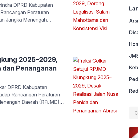
rindra DPRD Kabupaten
La
i Rancangan Peraturan
nan Jangka Menengah
Ars
Klungkung Tahun 2025–
Dis
al itu disampaikan oleh I
apat akhir fraksi dalam
Ho
JMS
ngkung 2025–2029,
da dan Penanganan
Keb
Ped
lkar DPRD Kabupaten
Red
hadap Rancangan Peraturan
Menengah Daerah (RPJMD)
Cari
 2025–2029 dalam rapat
untu
 Ketua Fraksi, I Nyoman Alit
etujui Ranperda RPJMD