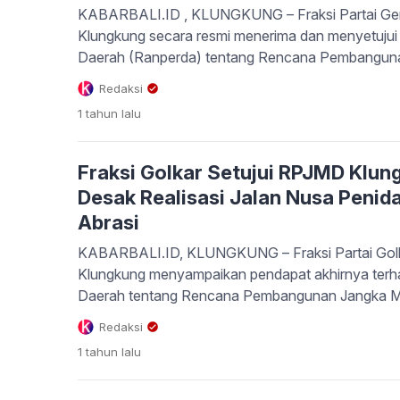
KABARBALI.ID , KLUNGKUNG – Fraksi Partai Ge
Klungkung secara resmi menerima dan menyetuju
Daerah (Ranperda) tentang Rencana Pembangu
Daerah (RPJMD) Semesta Berencana Kabupaten 
Redaksi
2029 untuk ditetapkan menjadi Peraturan Daerah. H
1 tahun
lalu
Nengah Mudiana, SS., MAP, saat membacakan pend
sidang paripurna, Selasa […]
Fraksi Golkar Setujui RPJMD Klu
Desak Realisasi Jalan Nusa Peni
Abrasi
KABARBALI.ID, KLUNGKUNG – Fraksi Partai Go
Klungkung menyampaikan pendapat akhirnya ter
Daerah tentang Rencana Pembangunan Jangka 
Semesta Berencana Kabupaten Klungkung Tahun
Redaksi
paripurna yang digelar Selasa (29/7/2025). Melalui
1 tahun
lalu
Sudiana, Golkar menyatakan menerima dan meny
tersebut untuk ditetapkan menjadi Peraturan […]