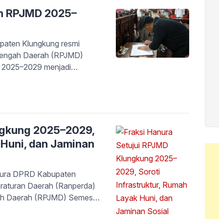
an RPJMD 2025–
ten Klungkung resmi
engah Daerah (RPJMD)
 2025–2029 menjadi
Selasa (29/7/2025). Dalam
Satria menegaskan bahwa
api merupakan komitmen
harapan masyarakat […]
ngkung 2025–2029,
 Huni, dan Jaminan
nura DPRD Kabupaten
raturan Daerah (Ranperda)
h Daerah (RPJMD) Semesta
 untuk ditetapkan menjadi