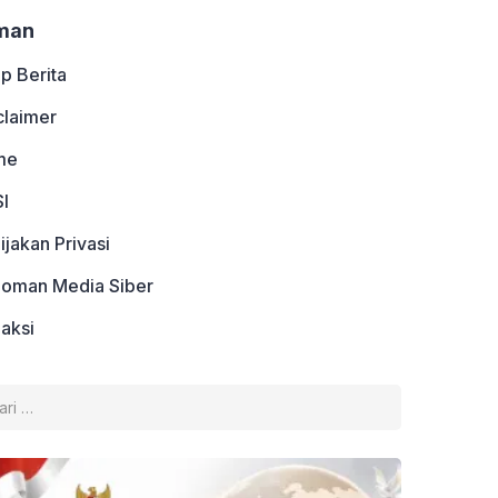
man
ip Berita
claimer
me
I
ijakan Privasi
oman Media Siber
aksi
k: