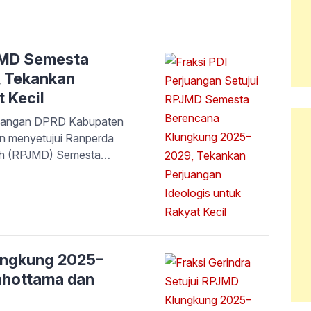
an oleh anggota Fraksi
akan pendapat akhir
, Selasa […]
PJMD Semesta
 Tekankan
 Kecil
uangan DPRD Kabupaten
n menyetujui Ranperda
h (RPJMD) Semesta
 Pendapat akhir fraksi ini
 I Putu Tika Winawan, SH,
5). Dalam pandangannya,
lungkung 2025–
ahottama dan