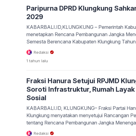
Paripurna DPRD Klungkung Sahk
2029
KABARBALI.ID,KLUNGKUNG – Pemerintah Kabupa
menetapkan Rencana Pembangunan Jangka Men
Semesta Berencana Kabupaten Klungkung Tahun
Peraturan Daerah melalui rapat paripurna DPRD, 
Redaksi
pidato pendapat akhir, Bupati Klungkung I Made 
1 tahun
lalu
dokumen RPJMD bukan sekadar administratif, tet
moral dan politik pembangunan untuk menjawab 
Fraksi Hanura Setujui RPJMD Klu
Soroti Infrastruktur, Rumah Layak
Sosial
KABARBALI.ID, KLUNGKUNG– Fraksi Partai Ha
Klungkung menyatakan menyetujui Rancangan Pe
tentang Rencana Pembangunan Jangka Menenga
Berencana Kabupaten Klungkung Tahun 2025–2029
Redaksi