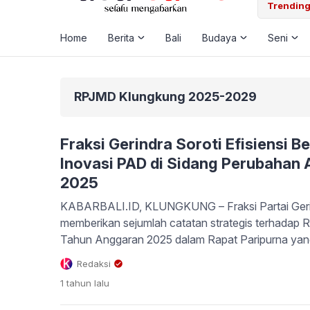
ta, Dibelikan Nmax Bekas – Sembunyi Dikamar
Trending
Home
Berita
Bali
Budaya
Seni
RPJMD Klungkung 2025-2029
Fraksi Gerindra Soroti Efisiensi B
Inovasi PAD di Sidang Perubahan
2025
KABARBALI.ID, KLUNGKUNG – Fraksi Partai Ger
memberikan sejumlah catatan strategis terhada
Tahun Anggaran 2025 dalam Rapat Paripurna yang
Fraksi Gerindra menekankan agar penyusunan A
Redaksi
mengacu pada Inpres Nomor 1 Tahun 2025 tentang 
1 tahun
lalu
Surat Edaran Mendagri terkait penyesuaian pendap
“Kami […]