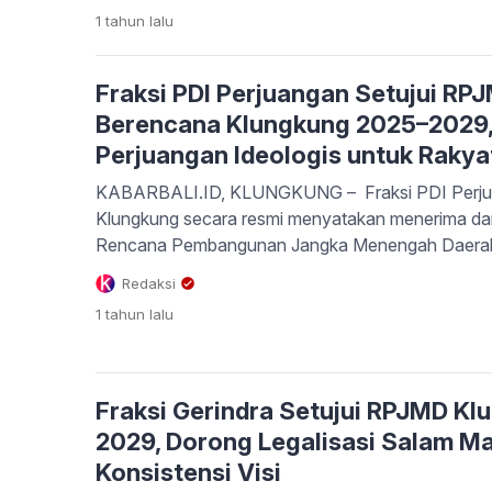
Peraturan Daerah. Pernyataan tersebut disampaik
1 tahun
lalu
Hanura, I Wayan Buda Parwata, SP, saat membac
fraksinya dalam sidang paripurna DPRD Klungkung
Fraksi PDI Perjuangan Setujui R
Berencana Klungkung 2025–2029,
Perjuangan Ideologis untuk Rakyat
KABARBALI.ID, KLUNGKUNG – Fraksi PDI Perj
Klungkung secara resmi menyatakan menerima da
Rencana Pembangunan Jangka Menengah Daera
Berencana Kabupaten Klungkung Tahun 2025–2029.
Redaksi
disampaikan oleh anggota Fraksi PDI Perjuangan,
1 tahun
lalu
dalam sidang paripurna DPRD, Selasa (29/7/202
Fraksi PDI Perjuangan menekankan […]
Fraksi Gerindra Setujui RPJMD K
2029, Dorong Legalisasi Salam M
Konsistensi Visi