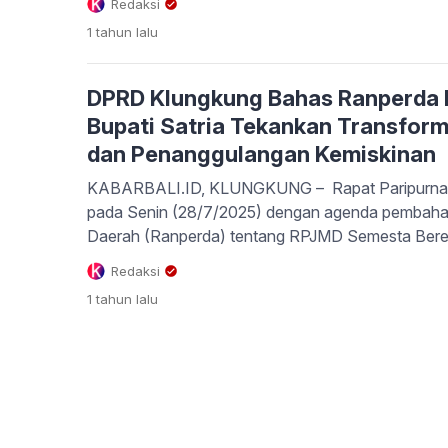
Redaksi
masukan seluruh fraksi dan menegaskan bahwa RP
1 tahun
lalu
dengan RPJPN, RPJMN, RPJPD Bali, dan visi misi 
menegaskan Pemkab Klungkung […]
DPRD Klungkung Bahas Ranperda
Bupati Satria Tekankan Transforma
dan Penanggulangan Kemiskinan
KABARBALI.ID, KLUNGKUNG – Rapat Paripurna 
pada Senin (28/7/2025) dengan agenda pembah
Daerah (Ranperda) tentang RPJMD Semesta Ber
Klungkung Tahun 2025–2029. Rapat berlangsung 
Redaksi
DPRD Klungkung dan dipimpin oleh Ketua DPRD
1 tahun
lalu
serta dihadiri langsung oleh Bupati Klungkung, I M
penyampaiannya, Bupati […]