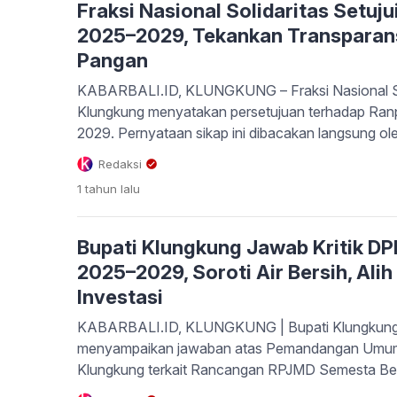
Fraksi Nasional Solidaritas Setu
2025–2029, Tekankan Transparan
Pangan
KABARBALI.ID, KLUNGKUNG – Fraksi Nasional S
Klungkung menyatakan persetujuan terhadap Ra
2029. Pernyataan sikap ini dibacakan langsung ol
Sukirta, sebagai bagian dari pendapat akhir fraksi
Redaksi
digelar Selasa (29/7/2025). Dalam penyampaianny
1 tahun
lalu
Solidaritas memberikan apresiasi atas kerja Bupat
jajaran eksekutif […]
Bupati Klungkung Jawab Kritik D
2025–2029, Soroti Air Bersih, Ali
Investasi
KABARBALI.ID, KLUNGKUNG | Bupati Klungkung 
menyampaikan jawaban atas Pemandangan Umum
Klungkung terkait Rancangan RPJMD Semesta B
sidang paripurna, Senin (28/7/2025). Bupati meny