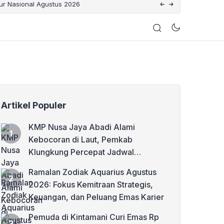
bur Nasional Agustus 2026
Nelayan di Nusa Penida
Artikel Populer
KMP Nusa Jaya Abadi Alami
Kebocoran di Laut, Pemkab
Klungkung Percepat Jadwal
Docking Rp3,6 Miliar
Ramalan Zodiak Aquarius Agustus
2026: Fokus Kemitraan Strategis,
Keuangan, dan Peluang Emas Karier
Pemuda di Kintamani Curi Emas Rp