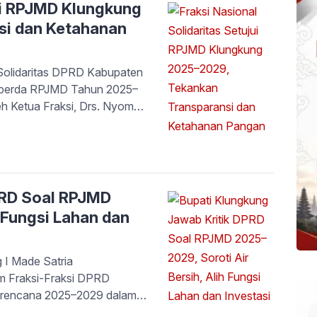
jui RPJMD Klungkung
si dan Ketahanan
olidaritas DPRD Kabupaten
nperda RPJMD Tahun 2025–
eh Ketua Fraksi, Drs. Nyoman
, dalam sidang paripurna yang
a, Fraksi Nasional
i Klungkung dan seluruh
PRD Soal RPJMD
h Fungsi Lahan dan
I Made Satria
 Fraksi-Fraksi DPRD
erencana 2025–2029 dalam
ampaikan terima kasih atas