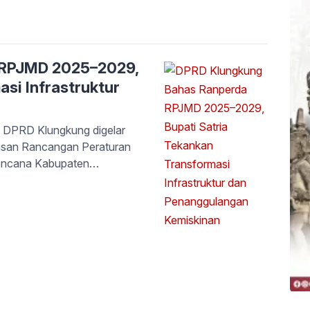
JMD ini disusun selaras
kepala daerah. Bupati
 RPJMD 2025–2029,
si Infrastruktur
DPRD Klungkung digelar
asan Rancangan Peraturan
encana Kabupaten
di Ruang Sidang Utama
 Anak Agung Gde Anom,
ade Satria. Dalam