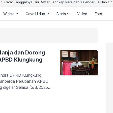
 :
Catat Tanggalnya ! Ini Daftar Lengkap Rerainan Kalender Bali lan Li
Wisata
Gaya Hidup
Bisnis
Video
Foto
elanja dan Dorong
 APBD Klungkung
indra DPRD Klungkung
p Ranperda Perubahan APBD
 digelar Selasa (5/8/2025).
PBD Perubahan benar-benar
Efisiensi Belanja serta
atan dan efisiensi anggaran.